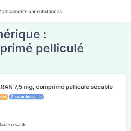
édicaments par substances
érique :
rimé pelliculé
AN 7,5 mg, comprimé pelliculé sécable
visé
Sous ordonnance
liculé sécable