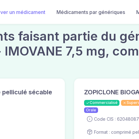
uver un médicament
Médicaments par génériques
M
s faisant partie du gén
 IMOVANE 7,5 mg, comp
elliculé sécable
ZOPICLONE BIOGAR
Commercialisé
Super
Orale
Code CIS : 62048087
Format : comprimé pel