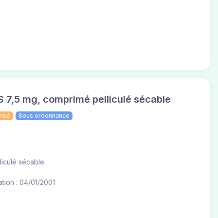
7,5 mg, comprimé pelliculé sécable
visé
Sous ordonnance
liculé sécable
tion : 04/01/2001