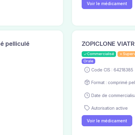
Voir le médicament
 pelliculé
ZOPICLONE VIATRIS
Commercialisé
Super
Orale
Code CIS : 64218385
Format : comprimé pel
Date de commercialisa
Autorisation active
Voir le médicament