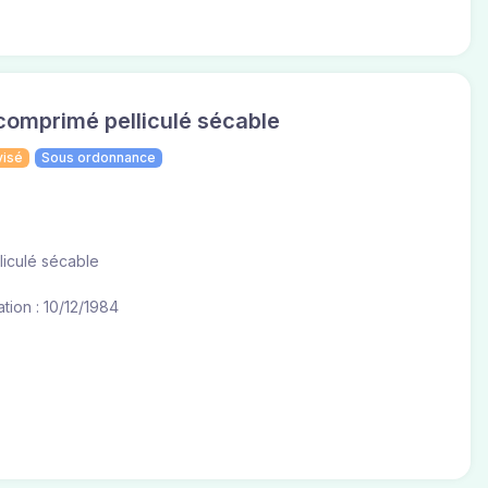
omprimé pelliculé sécable
visé
Sous ordonnance
liculé sécable
tion : 10/12/1984