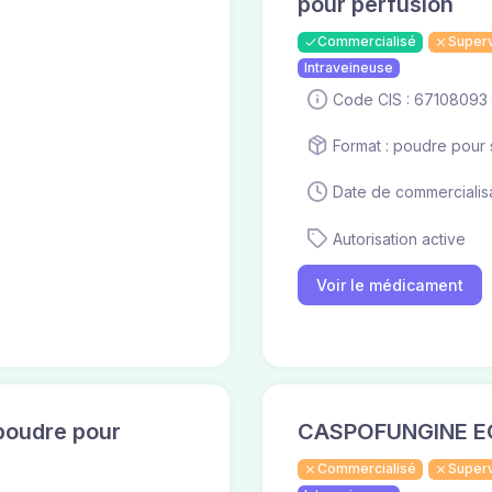
pour perfusion
Commercialisé
Super
Intraveineuse
Code CIS : 67108093
Format : poudre pour s
Date de commercialisa
Autorisation active
Voir le médicament
oudre pour
CASPOFUNGINE E
Commercialisé
Super