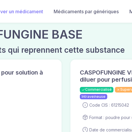
uver un médicament
Médicaments par génériques
M
OFUNGINE BASE
s qui reprennent cette substance
our solution à
CASPOFUNGINE VIA
diluer pour perfus
Commercialisé
Super
Intraveineuse
Code CIS : 61215042
Format : poudre pour s
Date de commercialisa