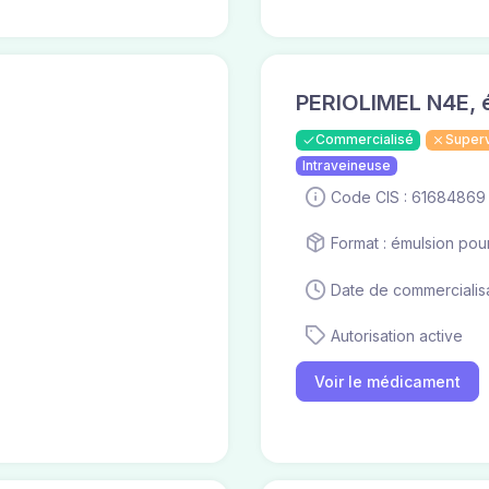
PERIOLIMEL N4E, é
Commercialisé
Super
Intraveineuse
Code CIS : 61684869
Format : émulsion pou
Date de commercialisa
Autorisation active
Voir le médicament