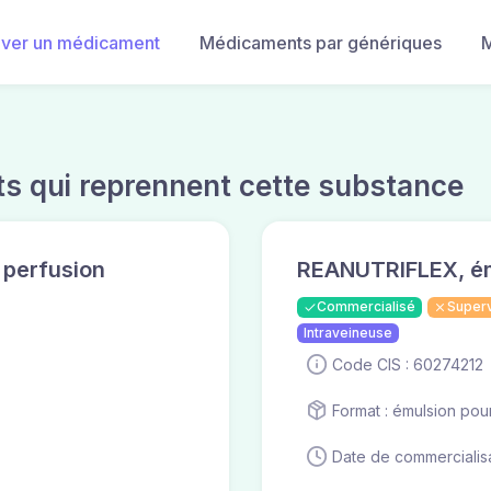
uver un médicament
Médicaments par génériques
M
s qui reprennent cette substance
 perfusion
REANUTRIFLEX, ém
Commercialisé
Super
Intraveineuse
Code CIS : 60274212
Format : émulsion pou
Date de commercialisa