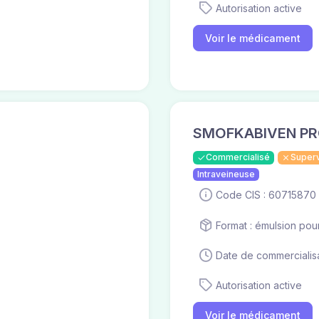
Autorisation active
Voir le médicament
SMOFKABIVEN PROT
Commercialisé
Super
Intraveineuse
Code CIS : 60715870
Format : émulsion pou
Date de commercialisa
Autorisation active
Voir le médicament