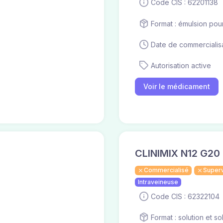
Code CIS : 62201138
Format : émulsion pou
Date de commercialisa
Autorisation active
Voir le médicament
CLINIMIX N12 G20
Commercialisé
Super
Intraveineuse
Code CIS : 62322104
Format : solution et s