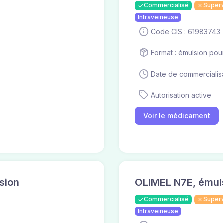
Commercialisé
Super
Intraveineuse
Code CIS : 61983743
Format : émulsion pou
Date de commercialisa
Autorisation active
Voir le médicament
sion
OLIMEL N7E, émuls
Commercialisé
Super
Intraveineuse