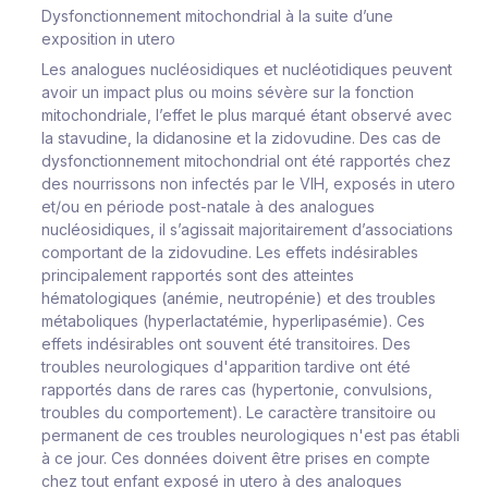
Dysfonctionnement mitochondrial à la suite d’une
exposition
in utero
Les analogues nucléosidiques et nucléotidiques peuvent
avoir un impact plus ou moins sévère sur la fonction
mitochondriale, l’effet le plus marqué étant observé avec
la stavudine, la didanosine et la zidovudine. Des cas de
dysfonctionnement mitochondrial ont été rapportés chez
des nourrissons non infectés par le VIH, exposés
in utero
et/ou en période post-natale à des analogues
nucléosidiques, il s’agissait majoritairement d’associations
comportant de la zidovudine. Les effets indésirables
principalement rapportés sont des atteintes
hématologiques (anémie, neutropénie) et des troubles
métaboliques (hyperlactatémie, hyperlipasémie). Ces
effets indésirables ont souvent été transitoires. Des
troubles neurologiques d'apparition tardive ont été
rapportés dans de rares cas (hypertonie, convulsions,
troubles du comportement). Le caractère transitoire ou
permanent de ces troubles neurologiques n'est pas établi
à ce jour. Ces données doivent être prises en compte
chez tout enfant exposé
in utero
à des analogues