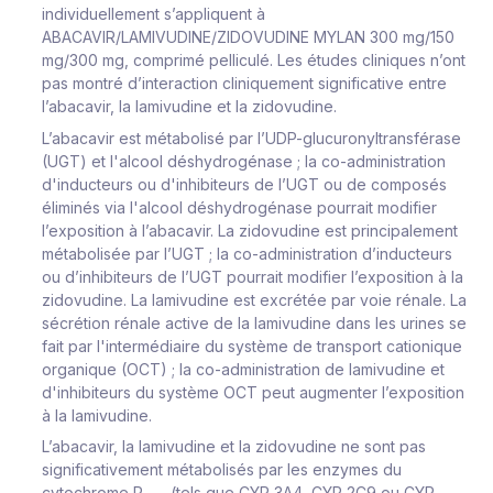
individuellement s’appliquent à
ABACAVIR/LAMIVUDINE/ZIDOVUDINE MYLAN 300 mg/150
mg/300 mg, comprimé pelliculé. Les études cliniques n’ont
pas montré d’interaction cliniquement significative entre
l’abacavir, la lamivudine et la zidovudine.
L’abacavir est métabolisé par l’UDP-glucuronyltransférase
(UGT) et l'alcool déshydrogénase ; la co-administration
d'inducteurs ou d'inhibiteurs de l’UGT ou de composés
éliminés via l'alcool déshydrogénase pourrait modifier
l’exposition à l’abacavir. La zidovudine est principalement
métabolisée par l’UGT ; la co-administration d’inducteurs
ou d’inhibiteurs de l’UGT pourrait modifier l’exposition à la
zidovudine. La lamivudine est excrétée par voie rénale. La
sécrétion rénale active de la lamivudine dans les urines se
fait par l'intermédiaire du système de transport cationique
organique (OCT) ; la co-administration de lamivudine et
d'inhibiteurs du système OCT peut augmenter l’exposition
à la lamivudine.
L’abacavir, la lamivudine et la zidovudine ne sont pas
significativement métabolisés par les enzymes du
cytochrome P
(tels que CYP 3A4, CYP 2C9 ou CYP