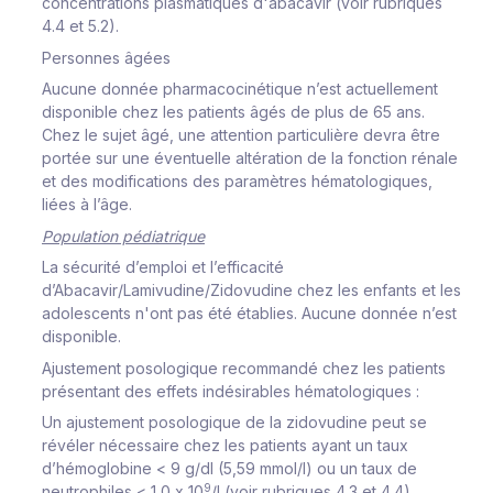
concentrations plasmatiques d'abacavir (voir rubriques
4.4 et 5.2).
Personnes âgées
Aucune donnée pharmacocinétique n’est actuellement
disponible chez les patients âgés de plus de 65 ans.
Chez le sujet âgé, une attention particulière devra être
portée sur une éventuelle altération de la fonction rénale
et des modifications des paramètres hématologiques,
liées à l’âge.
Population pédiatrique
La sécurité d’emploi et l’efficacité
d’Abacavir/Lamivudine/Zidovudine chez les enfants et les
adolescents n'ont pas été établies. Aucune donnée n’est
disponible.
Ajustement posologique recommandé chez les patients
présentant des effets indésirables hématologiques :
Un ajustement posologique de la zidovudine peut se
révéler nécessaire chez les patients ayant un taux
d’hémoglobine < 9 g/dl (5,59 mmol/l) ou un taux de
9
neutrophiles < 1,0 x 10
/l (voir rubriques 4.3 et 4.4).