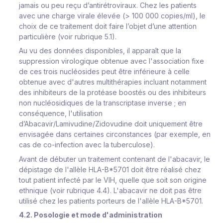
jamais ou peu reçu d’antirétroviraux. Chez les patients
avec une charge virale élevée (> 100 000 copies/ml), le
choix de ce traitement doit faire l’objet d’une attention
particulière (voir rubrique 5.1).
Au vu des données disponibles, il apparaît que la
suppression virologique obtenue avec l'association fixe
de ces trois nucléosides peut être inférieure à celle
obtenue avec d'autres multithérapies incluant notamment
des inhibiteurs de la protéase boostés ou des inhibiteurs
non nucléosidiques de la transcriptase inverse ; en
conséquence, l'utilisation
d’Abacavir/Lamivudine/Zidovudine doit uniquement être
envisagée dans certaines circonstances (par exemple, en
cas de co-infection avec la tuberculose).
Avant de débuter un traitement contenant de l'abacavir, le
dépistage de l'allèle HLA-B*5701 doit être réalisé chez
tout patient infecté par le VIH, quelle que soit son origine
ethnique (voir rubrique 4.4). L'abacavir ne doit pas être
utilisé chez les patients porteurs de l'allèle HLA-B*5701.
4.2. Posologie et mode d'administration