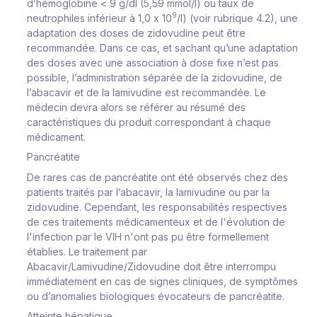
d’hémoglobine < 9 g/dl (5,59 mmol/l) ou taux de
9
neutrophiles inférieur à 1,0 x 10
/l) (voir rubrique 4.2), une
adaptation des doses de zidovudine peut être
recommandée. Dans ce cas, et sachant qu’une adaptation
des doses avec une association à dose fixe n’est pas
possible, l’administration séparée de la zidovudine, de
l’abacavir et de la lamivudine est recommandée. Le
médecin devra alors se référer au résumé des
caractéristiques du produit correspondant à chaque
médicament.
Pancréatite
De rares cas de pancréatite ont été observés chez des
patients traités par l’abacavir, la lamivudine ou par la
zidovudine. Cependant, les responsabilités respectives
de ces traitements médicamenteux et de l'évolution de
l'infection par le VIH n'ont pas pu être formellement
établies. Le traitement par
Abacavir/Lamivudine/Zidovudine doit être interrompu
immédiatement en cas de signes cliniques, de symptômes
ou d’anomalies biologiques évocateurs de pancréatite.
Atteinte hépatique