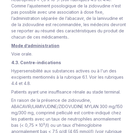
Comme l’ajustement posologique de la zidovudine n’est
pas possible avec une association à dose fixe,
l’administration séparée de l’abacavir, de la lamivudine et
de la zidovudine est recommandée, les médecins devront
se reporter au résumé des caractéristiques du produit de
chacun de ces médicaments..
Mode d’administration
Voie orale.
4.3. Contre-indications
Hypersensibilité aux substances actives ou à l'un des
excipients mentionnés à la rubrique 6.1. Voir les rubriques
4.4 et 4.8.
Patients ayant une insuffisance rénale au stade terminal.
En raison de la présence de zidovudine,
ABACAVIR/LAMIVUDINE/ZIDOVUDINE MYLAN 300 mg/150
mg/300 mg, comprimé pelliculé est contre-indiqué chez
les patients avec un taux de neutrophiles anormalement
9
bas (< 0,75 x 10
/l) ou un taux d’hémoglobine
anormalement bas < 7,5 g/dl (4,65 mmol/l) (voir rubrique