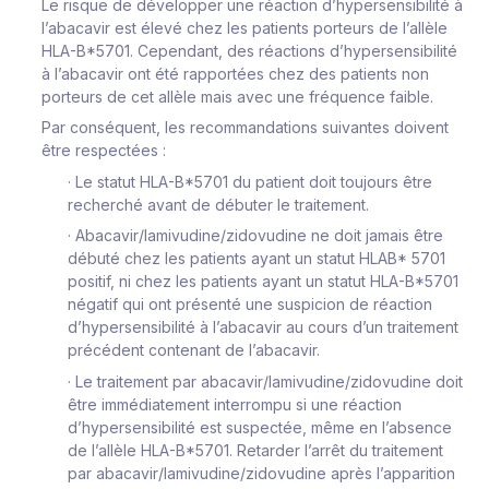
Le risque de développer une réaction d’hypersensibilité à
l’abacavir est élevé chez les patients porteurs de l’allèle
HLA-B*5701. Cependant, des réactions d’hypersensibilité
à l’abacavir ont été rapportées chez des patients non
porteurs de cet allèle mais avec une fréquence faible.
Par conséquent, les recommandations suivantes doivent
être respectées :
·
Le statut HLA-B*5701 du patient doit toujours être
recherché avant de débuter le traitement.
·
Abacavir/lamivudine/zidovudine ne doit jamais être
débuté chez les patients ayant un statut HLAB* 5701
positif, ni chez les patients ayant un statut HLA-B*5701
négatif qui ont présenté une suspicion de réaction
d’hypersensibilité à l’abacavir au cours d’un traitement
précédent contenant de l’abacavir.
·
Le traitement par abacavir/lamivudine/zidovudine doit
être immédiatement interrompu
si une réaction
d’hypersensibilité est suspectée, même en l’absence
de l’allèle HLA-B*5701. Retarder l’arrêt du traitement
par abacavir/lamivudine/zidovudine après l’apparition