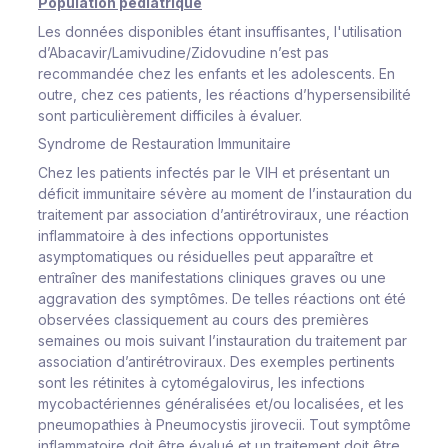
Population pédiatrique
Les données disponibles étant insuffisantes, l'utilisation
d’Abacavir/Lamivudine/Zidovudine n’est pas
recommandée chez les enfants et les adolescents. En
outre, chez ces patients, les réactions d’hypersensibilité
sont particulièrement difficiles à évaluer.
Syndrome de Restauration Immunitaire
Chez les patients infectés par le VIH et présentant un
déficit immunitaire sévère au moment de l’instauration du
traitement par association d’antirétroviraux, une réaction
inflammatoire à des infections opportunistes
asymptomatiques ou résiduelles peut apparaître et
entraîner des manifestations cliniques graves ou une
aggravation des symptômes. De telles réactions ont été
observées classiquement au cours des premières
semaines ou mois suivant l’instauration du traitement par
association d’antirétroviraux. Des exemples pertinents
sont les rétinites à cytomégalovirus, les infections
mycobactériennes généralisées et/ou localisées, et les
pneumopathies à
Pneumocystis jirovecii
. Tout symptôme
inflammatoire doit être évalué et un traitement doit être