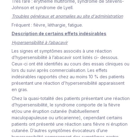
Tr
ès
r
a
r
e
:
é
r
y
t
hè
m
e
m
u
l
t
i
f
o
r
m
e,
s
y
nd
r
o
m
e
de
S
t
e
v
en
s-
J
ohn
s
on
et
s
y
nd
r
o
m
e
de
L
y
e
l
l
.
Troubles généraux et anomalies au site d'administration
Fr
éque
n
t
:
fi
è
v
r
e,
l
ét
h
a
r
g
i
e
,
f
at
i
g
u
e.
De
scr
i
pt
i
on
d
e
c
e
r
t
a
i
ns
e
ff
ets
i
n
d
é
s
i
r
a
b
l
es
Hypersensibilité à l’abacavir
Les
s
i
g
nes
e
t
s
y
m
p
t
ô
m
es
a
ss
o
c
i
és
à
u
ne
r
é
a
c
t
i
o
n
d
’
h
y
p
e
rs
en
si
b
i
li
t
é à
l
’
a
b
a
c
a
vi
r
s
o
nt
li
s
t
és
c
i
- de
ss
ou
s
.
C
eu
x-c
i
o
nt
é
t
é
i
de
n
t
i
f
i
és
au
c
o
u
r
s
d
es
e
ss
a
i
s
cl
i
n
i
q
u
es
o
u
l
o
r
s
du
s
u
i
v
i
ap
r
ès
c
o
m
m
e
rc
i
a
li
s
at
i
on.
L
es e
ff
e
ts
i
ndé
s
i
r
ab
l
es
r
appo
r
t
és
c
h
e
z
au moins 10 %
des
p
at
i
ents
p
r
é
s
en
t
ant
u
ne
r
éa
c
t
i
on
d'
h
y
p
e
rs
en
s
i
b
i
l
i
té
appa
r
a
i
ss
ent
en g
r
a
s
.
Ch
e
z
l
a
qua
s
i
-
tot
a
li
t
é
des
pat
i
ents
p
r
é
s
e
nt
a
nt
u
n
e
r
é
a
c
t
i
on
d
’
h
y
p
e
rs
en
si
b
i
li
t
é,
l
e
s
y
nd
r
o
m
e
c
o
m
po
r
te de
l
a
f
i
è
v
r
e
et/
o
u
une
é
r
up
t
i
on
c
ut
a
née
(
h
ab
i
tu
e
l
l
e
m
ent
m
a
c
u
l
op
a
pu
l
eu
s
e
o
u
u
r
t
i
c
a
r
i
e
n
ne
)
,
c
ep
e
nd
a
nt
c
e
r
ta
i
ns
p
at
i
ents
o
nt
p
r
é
s
enté
une
r
éa
c
t
i
on
s
a
ns
f
i
è
v
r
e
ni
é
r
up
t
i
o
n
c
ut
a
née.
D
’
a
u
t
r
es
s
y
m
ptô
m
es é
v
o
c
a
teu
r
s
d
’
u
ne
h
y
p
e
rs
e
n
s
i
b
i
l
i
té
c
o
m
p
r
enn
e
nt
d
es
s
y
m
ptô
m
es
ga
s
t
r
o
-