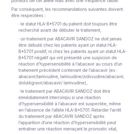
po
r
teu
r
s
d
e
c
et
a
l
l
è
l
e
m
a
i
s
a
v
ec
u
ne
f
r
équ
e
n
c
e
f
a
i
b
l
e
.
P
ar
c
on
s
é
qu
e
nt,
l
es
r
e
c
o
m
m
andat
i
ons
s
u
i
v
antes
do
iv
ent
ê
t
r
e
r
e
s
pe
c
t
é
es
:
·
l
e
s
ta
t
ut
H
L
A
-
B
*
5
701
du p
a
t
i
e
n
t
d
o
i
t
t
ou
j
ou
r
s
êt
r
e
r
e
c
h
e
rc
hé
a
v
ant
de d
é
buter
l
e
t
r
a
i
te
m
ent,
·
un
t
r
a
i
te
m
ent
par
A
B
A
C
AV
I
R
S
A
ND
O
Z
ne d
o
i
t
j
a
m
a
i
s
êt
r
e
d
é
bu
t
é
c
h
e
z
l
es
p
a
t
i
en
ts
a
y
a
nt
u
n
s
tatut
H
L
A
-
B
*
5
701
po
s
i
t
i
f
,
ni
c
h
e
z
l
es
p
at
i
ents
a
y
a
nt
u
n
s
tatut
H
L
A
-
B
*
57
0
1
n
éga
t
i
f
qui
o
n
t présenté une suspicion de
réaction d’hypersensibilité à l’abacavir au cours d’un
traitement précédent contenant de l’abacavir (ex :
abacavir/lamivudine, lamivudine/zidovudine/abacavir,
dolutégravir/abacavir/ lamivudine),
·
le traitement par ABACAVIR SANDOZ doit être
immédiatement interrompu
si une réaction
d’hypersensibilité à l’abacavir est suspectée, même
en l’absence de l’allèle HLA-B*5701. Retarder l’arrêt
du traitement par ABACAVIR SANDOZ après
l’apparition d’une réaction d’hypersensibilité peut
entraîner une réaction menaçant le pronostic vital,