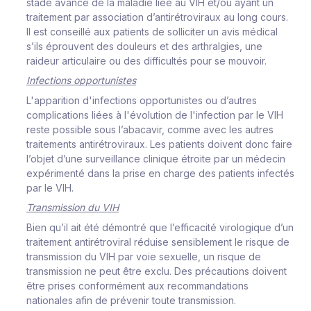
s
ta
d
e
a
v
a
n
c
é
de
l
a
m
a
l
ad
i
e
l
i
ée au
V
IH
e
t/ou
a
y
a
nt
u
n
t
r
a
i
t
e
m
ent
par
a
ss
o
c
i
at
i
o
n
d
’
a
n
t
i
r
ét
r
o
vi
r
a
ux au
l
o
ng
c
ou
rs
.
Il
e
s
t
c
on
s
e
i
ll
é
a
ux pat
i
ents
d
e
s
o
l
li
c
i
t
er
un
a
vi
s
m
éd
i
c
al
s’
il
s
é
p
r
o
u
v
e
n
t
des
d
o
u
l
e
u
r
s
et
des
a
r
t
h
r
a
l
g
i
e
s
,
u
ne
r
a
i
d
e
ur a
r
t
i
c
u
l
a
i
r
e
ou des
d
i
ff
i
c
u
l
tés
pour
s
e
m
ou
v
o
i
r
.
In
f
e
c
t
i
ons
o
ppo
r
t
un
i
s
t
es
L'ap
p
a
r
i
t
i
on d
'
i
n
f
e
c
t
i
o
ns
o
p
po
r
tu
n
i
s
tes ou
d
’
a
ut
r
es
c
o
m
p
li
c
at
i
ons
l
i
ées
à
l
'é
v
o
l
ut
i
on
de
l
'
i
n
f
e
c
t
i
on
par
l
e
V
IH
r
e
s
te
po
ss
i
b
l
e
s
o
us
l
’
abacavir,
c
o
m
m
e
a
v
ec
l
es
aut
r
es
t
r
a
i
te
m
ents
an
t
i
r
ét
r
o
v
i
r
au
x
.
L
es
pa
t
i
e
n
ts do
i
v
e
nt
d
onc
f
a
i
r
e
l
’
o
b
j
et
d
’
une
s
u
r
v
e
i
l
l
an
c
e
cl
i
n
i
q
ue
é
t
r
o
i
te
par
un
m
éde
c
i
n
e
x
pé
r
i
m
enté
dans
l
a
p
r
i
s
e en
c
ha
r
g
e
d
es
pa
t
i
e
n
ts
i
n
fe
c
tés
par
l
e
V
I
H.
T
r
an
s
m
is
s
i
on
du
V
IH
Bi
e
n
q
u
’
i
l
a
i
t
é
té
dé
m
ont
r
é
q
ue
l
’
e
ff
i
c
a
c
i
té
v
i
r
o
l
og
i
que
d
’
un
t
r
a
i
t
e
m
ent
ant
i
r
é
t
r
o
v
i
r
a
l
r
é
d
u
i
s
e
s
en
s
i
b
l
e
m
ent
l
e
r
i
s
q
ue
de
t
r
an
s
m
is
s
i
on
du
V
I
H
par
v
o
i
e
s
e
x
u
e
l
l
e,
u
n
r
i
s
q
ue
d
e
t
r
an
s
m
i
ss
i
on
ne
p
eut êt
r
e
e
xc
l
u.
Des
p
r
é
c
a
ut
i
o
n
s
do
i
v
ent
êt
r
e
p
r
i
s
es
c
on
f
o
r
m
é
m
ent
aux
r
e
c
o
m
m
andat
i
ons
n
at
i
on
a
l
es
a
f
i
n de
p
r
é
v
e
n
i
r
t
oute
t
r
an
s
m
i
s
si
on.