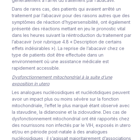
généralement à l’arrêt du traitement par l’abacavir.
Dans de rares cas, des patients qui avaient arrêté un
traitement par l’abacavir pour des raisons autres que des
symptômes de réaction d’hypersensibilité, ont également
présenté des réactions mettant en jeu le pronostic vital
dans les heures suivant la réintroduction du traitement par
l’abacavir (voir rubrique 4.8 « Description de certains
effets indésirables »). La reprise de l’abacavir chez ce
type de patients doit être effectuée dans un
environnement où une assistance médicale est
rapidement accessible.
Dy
s
f
on
c
t
i
o
n
ne
m
ent
m
i
to
c
hond
ri
al à la suite d’une
exposition in utero
Les
a
na
l
og
u
es
nu
c
l
é
o
s
i
d
i
q
u
es
et nu
c
l
éo
t
i
d
i
q
u
es
peuvent
avoir un impact
p
l
us
ou
m
o
i
ns
s
é
v
è
r
e
sur la fonction
mitochondriale, l’effet le plus marqué étant observé avec
la stavudine, la didanosine et la zidovudine
.
D
es
c
as
de
d
y
s
f
on
c
t
i
on
n
e
m
ent
m
i
to
c
hond
r
i
a
l
o
n
t
été
r
appo
r
tés
c
he
z
des
nou
rr
i
s
s
ons
non
i
n
f
e
c
tés
p
ar
l
e
V
I
H, e
x
po
s
és
i
n
ute
r
o
et
/
ou
e
n
pé
r
i
o
d
e
p
o
s
t
-
nat
a
l
e à
des
an
a
l
o
gues
nu
cl
éo
s
i
d
i
q
u
e
s ; il s’agissait majoritairement d’associations