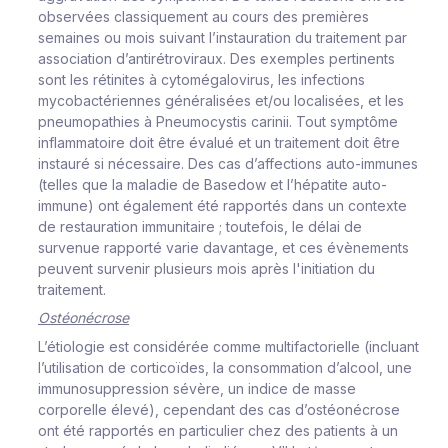
ob
s
e
r
v
é
es
c
l
a
ss
i
que
m
ent au
c
ou
r
s
des
p
r
e
m
i
è
r
es
s
e
m
a
i
nes
ou
m
o
i
s
s
u
iv
a
n
t
l
’
i
n
s
tau
r
at
i
on du t
r
a
i
te
m
ent
par
a
ss
o
c
i
a
t
i
o
n
d
’
an
t
i
r
ét
r
o
vi
r
a
u
x
. Des
e
x
e
m
p
l
es
pe
r
t
i
nents
s
ont
l
es
r
é
t
i
n
i
tes
à
c
y
t
o
m
éga
l
o
vi
r
u
s
,
l
es
i
n
f
e
c
t
i
ons
m
y
c
oba
c
té
r
i
e
n
nes
g
é
n
é
r
a
li
s
ées
et
/
ou
l
o
c
a
li
s
ée
s
,
et
l
es
pn
e
u
m
opath
i
es à
P
ne
u
mo
cys
t
i
s
c
a
r
i
n
ii
.
T
out
s
y
m
p
t
ô
m
e
i
n
f
l
a
m
m
ato
i
r
e d
o
i
t
êt
r
e
é
v
a
l
ué
et
un
t
r
a
i
te
m
ent
d
o
i
t
êt
r
e
i
n
s
tau
r
é
s
i
né
c
e
ss
a
i
r
e.
D
e
s
c
as
d
’
a
ff
e
c
t
i
ons
auto
-
i
m
m
unes
(
te
ll
es
q
u
e
l
a
m
a
l
a
d
i
e
de
B
a
s
ed
o
w et l’hépatite auto-
immune
)
o
n
t ég
a
l
e
m
ent
été
r
ap
p
o
r
tés
d
a
ns
un
c
onte
x
te
d
e
r
e
s
tau
r
a
t
i
on
i
m
m
un
i
t
a
i
r
e
;
tou
t
e
f
o
i
s
,
l
e dé
l
ai
d
e
s
u
r
v
e
nue
r
appo
r
té
v
a
r
i
e
d
a
v
ant
a
ge,
et
c
es
é
v
è
ne
m
ents
pe
u
v
e
nt
s
u
r
v
e
n
i
r
p
l
u
s
i
e
u
r
s
m
o
i
s
ap
r
ès
l
'
i
n
i
t
i
a
t
i
on
du
t
r
a
i
te
m
ent.
Os
téoné
cr
o
s
e
L
’
é
t
i
o
l
o
g
i
e
e
s
t
c
o
n
s
i
d
é
r
ée
c
o
m
m
e
m
u
l
t
i
f
a
c
to
r
i
e
l
l
e
(i
n
c
l
u
ant
l
’
ut
i
li
s
a
t
i
o
n
de
c
o
r
t
i
c
oï
d
e
s
,
l
a
c
on
s
o
m
m
at
i
on d
’
a
l
c
o
o
l
,
u
ne
i
m
m
uno
s
upp
r
e
ss
i
on
s
é
v
è
r
e,
un
i
n
d
i
c
e
d
e
m
a
ss
e
c
o
r
po
r
e
ll
e
é
l
e
v
é
)
,
c
epe
n
dant
des
c
as d
’
o
s
t
é
oné
cr
o
s
e
ont
é
té
r
a
p
po
r
tés
en
pa
r
t
i
c
u
l
i
er
c
h
e
z
d
es pat
i
ents
à
u
n