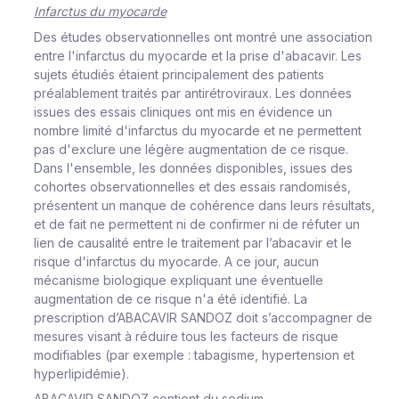
In
f
a
rc
tus
du
m
y
o
c
a
r
d
e
Des
études
ob
s
e
r
v
a
t
i
o
n
n
e
l
l
es
ont
m
ont
r
é
une
a
ss
o
c
i
at
i
o
n
ent
r
e
l
'
i
n
f
a
rc
tus
du
m
y
o
c
a
r
de
et
l
a
p
r
i
s
e d'aba
c
a
v
i
r
.
L
es
s
u
j
ets
é
t
ud
i
és
é
t
a
i
e
nt
p
r
i
n
ci
p
a
l
e
m
ent
des
p
at
i
ents
p
r
é
a
l
a
b
l
e
m
ent t
r
a
i
t
és
p
ar ant
i
r
é
t
r
o
v
i
r
au
x
. Les
d
o
n
n
é
es
i
ss
ues
des
e
ss
a
i
s
cl
i
n
i
ques
o
nt
m
i
s
en
é
v
i
d
e
n
c
e
un
no
m
b
r
e
li
m
i
té d'
i
n
f
a
rc
tus
du
m
y
o
c
a
r
de
e
t
ne
pe
r
m
ettent
pas
d'e
xc
l
u
r
e
une
l
égè
r
e
a
ug
m
entat
i
o
n de
c
e
r
i
s
que.
D
ans
l
'en
s
e
m
b
l
e,
l
es don
n
ées
d
i
s
po
n
i
b
l
e
s
,
i
ss
ues
des
c
oho
r
t
es
ob
s
e
r
v
a
t
i
o
nn
e
l
l
es
et des
e
ss
a
i
s
r
ando
m
i
s
é
s
,
p
r
é
s
ent
e
nt
un
m
anque
d
e
c
ohé
r
en
c
e
d
ans
l
e
u
r
s
r
é
s
u
l
tat
s
,
et
de
f
a
i
t
n
e
pe
r
m
ettent
ni
d
e
c
on
f
i
r
m
er
ni de
r
é
f
uter
u
n
l
i
e
n
de
c
au
s
a
l
i
té
ent
r
e
l
e
t
r
a
i
t
e
m
ent
par
l’
aba
c
a
vi
r et
l
e
r
i
s
q
ue
d
'
i
n
f
a
rc
tus
du
m
y
o
c
a
r
d
e.
A
c
e
j
ou
r
,
a
u
c
un
m
é
c
an
i
s
m
e
b
i
o
l
o
g
i
que
e
x
p
l
i
qu
a
nt
u
ne
é
v
en
t
ue
l
l
e
a
u
g
m
entat
i
o
n
de
c
e
r
i
s
que
n'a
é
t
é
i
d
e
nt
i
f
i
é.
L
a
p
r
e
scr
i
pt
i
on
d
’
A
B
A
C
AV
IR
SA
N
D
O
Z
do
i
t
s
’
a
cc
o
m
pagner
de
m
e
s
u
r
es
vi
s
ant
à
r
éd
u
i
r
e
tous
l
es
f
a
c
teu
r
s
de
r
i
s
q
ue
m
od
i
f
i
a
b
l
es
(
par
e
x
e
m
p
l
e
:
t
a
ba
g
i
s
m
e,
h
y
pe
r
t
e
n
s
i
on
et
h
y
pe
r
li
p
i
dé
m
i
e
)
.
ABACAVIR SANDOZ contient du sodium.