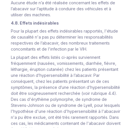
Aucune étude n’a été réalisée concernant les effets de
l’abacavir sur l’aptitude à conduire des véhicules et à
utiliser des machines.
4.8. Effets indésirables
P
our
l
a
p
l
upa
r
t
des
e
ff
ets
i
n
dé
s
i
r
a
b
l
es
r
a
p
p
o
r
té
s
,
l
'
étu
d
e
d
e
c
au
s
a
li
t
é
n
'
a
pa
s
pu
d
éte
r
m
i
ner
l
es
r
e
s
pon
s
a
b
i
l
i
tés
r
e
s
p
e
c
t
i
v
es
de
l
’
a
ba
c
a
vi
r
,
des
no
m
b
r
eux
t
r
a
i
te
m
ents
c
on
c
o
m
i
tan
t
s
et
de
l
'
i
n
f
e
c
t
i
on
par
l
e
V
IH.
La
p
l
u
pa
r
t
des
e
ff
ets
li
s
t
é
s
c
i
-
ap
r
ès
s
u
r
vi
e
nn
e
nt
f
r
é
que
m
m
ent
(
nau
s
ée
s
,
v
o
m
i
ss
e
m
ent
s
, d
i
a
rr
h
ée,
f
i
è
v
r
e,
l
ét
h
a
r
g
i
e,
é
r
u
pt
i
on
c
utan
é
e)
c
h
e
z
l
es
p
at
i
en
t
s
p
r
é
s
entant
une
r
éa
c
t
i
on
d
’
h
y
p
e
rs
en
s
i
b
i
l
i
té à
l’
a
ba
c
a
vi
r
.
P
ar
c
on
s
éq
u
en
t
,
c
h
e
z
l
es
pa
t
i
e
nts
p
r
é
s
en
t
ant
un
d
e
c
es
s
y
m
ptô
m
e
s
,
l
a
p
r
é
s
en
c
e
d
’
u
n
e
r
éa
c
t
i
on
d
’
h
y
p
e
rs
en
s
i
b
i
li
t
é
do
i
t
ê
t
r
e
s
o
i
g
neu
s
e
m
ent
r
e
c
he
rc
hée
(
v
o
i
r
r
ub
r
i
q
ue
4
.4
)
.
Des
c
as d'é
r
y
t
hè
m
e po
l
y
m
o
r
ph
e
,
de
s
y
nd
r
o
m
e
de
S
t
e
v
en
s-J
ohn
s
o
n ou
de
s
y
nd
r
o
m
e
de
L
y
e
l
l
,
p
our
l
e
s
qu
e
l
s
l
'
h
y
p
o
thè
s
e d'une
r
éa
c
t
i
on d
'
h
y
p
e
rs
en
si
b
i
l
i
té
à
l
'a
b
a
c
a
v
i
r
n'a
pu
êt
r
e
e
xc
l
u
e
,
o
n
t
é
t
é
t
r
ès
r
a
r
e
m
ent
r
appo
r
té
s
.
D
a
ns
c
es
c
a
s
,
l
es
m
éd
i
c
a
m
ents
c
ont
e
nant
de
l
'
a
ba
c
a
vi
r
d
o
iv
ent