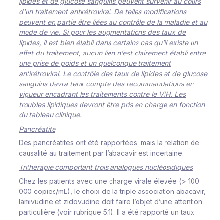
lipides et de glucose sanguins peuvent survenir au cours
d'un traitement antirétroviral. De telles modifications
peuvent en partie être liées au contrôle de la maladie et au
mode de vie. Si pour les augmentations des taux de
lipides, il est bien établi dans certains cas qu’il existe un
effet du traitement, aucun lien n’est clairement établi entre
une prise de poids et un quelconque traitement
antirétroviral. Le contrôle des taux de lipides et de glucose
sanguins devra tenir compte des recommandations en
vigueur encadrant les traitements contre le VIH. Les
troubles lipidiques devront être pris en charge en fonction
du tableau clinique.
P
an
cr
é
a
t
i
t
e
Des
pan
cr
éa
t
i
tes
ont
é
té
r
appo
r
t
ée
s
,
m
a
i
s
l
a
r
e
l
at
i
o
n
de
c
au
s
a
l
i
té
a
u
t
r
a
i
t
e
m
e
nt
par
l
’
aba
c
a
v
i
r
e
s
t
i
n
c
e
r
t
a
i
n
e
.
T
r
i
thé
r
ap
i
e
c
o
m
po
r
tant
t
r
o
i
s an
a
l
o
g
ues
n
u
c
l
é
o
s
i
d
i
q
u
es
Ch
e
z
l
es pa
t
i
ents
a
v
ec
une
c
ha
r
ge
vi
r
a
l
e
é
l
e
v
ée
(
>
1
0
0
000
c
op
i
e
s
/
m
L
)
,
l
e
c
ho
i
x
de
l
a t
r
i
p
l
e
a
ss
o
c
i
a
t
i
on aba
c
a
vi
r
,
l
a
m
iv
u
d
i
ne
et
z
i
d
o
v
u
d
i
ne
do
i
t
f
a
i
r
e
l
’
ob
j
et
d
’
u
ne
a
tte
n
t
i
o
n
p
a
r
t
i
c
u
l
i
è
r
e
(
v
o
i
r
r
ub
ri
que
5
.
1
)
.
I
l
a
été
r
ap
p
o
r
té
un
t
a
ux