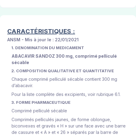
CARACTÉRISTIQUES :
ANSM - Mis à jour le : 22/01/2021
1. DENOMINATION DU MEDICAMENT
A
B
A
C
A
V
IR
S
A
ND
O
Z
3
00
mg
,
c
omp
r
i
m
é
p
ell
i
c
u
lé
s
éca
b
le
2. COMPOSITION QUALITATIVE ET QUANTITATIVE
Chaque comprimé pelliculé sécable contient 300 mg
d’abacavir.
Pour la liste complète des excipients, voir rubrique 6.1.
3. FORME PHARMACEUTIQUE
Comprimé pelliculé sécable
Comprimés pelliculés jaunes, de forme oblongue,
biconvexes et gravés « H » sur une face avec une barre
de cassure et « A » et « 26 » séparés par la barre de