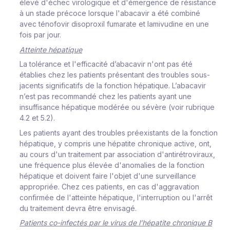
é
l
e
v
é
d'é
c
hec
v
i
r
o
l
o
g
i
que
e
t
d
'é
m
e
r
gen
c
e de
r
é
s
i
s
tan
c
e
à
un
s
tade
p
r
é
c
o
c
e
l
o
rs
que
l
'
a
ba
c
a
vi
r
a
été
c
o
m
b
i
né
a
v
ec
té
n
o
f
o
vi
r
d
i
s
op
r
o
x
i
l
f
u
m
a
r
ate
et
l
a
m
iv
u
d
i
ne
en
u
ne
f
o
i
s
p
ar
j
ou
r
.
A
tt
e
i
n
t
e
h
é
pa
t
i
q
ue
La
to
l
é
r
an
c
e
e
t
l
'e
ff
i
c
a
c
i
té
d
’
a
ba
c
a
vi
r
n'
o
nt
pas
été
é
t
ab
l
i
es
c
h
e
z
l
es
pa
t
i
e
nts
p
r
é
s
ent
a
nt des
t
r
o
u
b
l
es
s
ou
s-
j
a
c
ents
s
i
gn
i
f
i
c
at
i
f
s
de
l
a
f
on
c
t
i
on
h
ép
a
t
i
q
ue.
L
’
a
b
a
c
a
v
i
r
n’est pas recommandé
c
h
e
z
l
es
pa
t
i
ents
a
y
a
n
t une
i
n
s
u
ff
i
s
an
c
e
h
é
pa
t
i
q
u
e
modérée ou
s
é
v
è
r
e
(
v
o
i
r
r
ub
ri
que
4.2 et 5.2
)
.
Les
pa
t
i
ents
a
y
a
nt
des
t
r
ou
b
l
es
p
r
ée
x
i
s
t
ants de
l
a
f
on
c
t
i
on
h
é
pa
t
i
q
u
e,
y
c
o
m
p
r
i
s
une
hépa
t
i
te
c
h
r
on
i
q
ue
a
c
t
i
v
e,
ont,
au
c
ou
r
s
d'un
t
r
a
i
t
e
m
ent
par
a
ss
o
c
i
at
i
o
n
d'
a
nt
i
r
é
t
r
o
v
i
r
au
x
,
une
f
r
éq
u
en
c
e
p
l
us é
l
e
v
é
e
d
'
ano
m
a
li
es
de
l
a
f
on
c
t
i
on
h
é
pa
t
i
q
u
e
e
t
d
o
i
v
e
nt
f
a
i
r
e
l
'
o
b
j
et
d
'
une
s
u
r
v
e
i
l
l
an
c
e
app
r
o
p
r
i
é
e.
C
h
e
z
c
es
pat
i
ent
s
,
en
c
as
d'
a
gg
r
a
v
at
i
on
c
on
f
i
r
m
ée
de
l
'atte
i
nte
h
é
pa
t
i
q
u
e,
l
'
i
nte
r
r
upt
i
on
ou
l
'a
rr
êt
du t
r
a
i
te
m
ent
d
e
v
r
a
êt
r
e
e
n
v
i
s
agé.
P
a
t
i
ents
c
o
-
i
n
f
e
c
tés
par
l
e
vi
r
us
d
e
l
’
h
ép
a
t
i
t
e
c
h
r
o
n
i
q
u
e
B