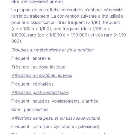
ê
t
r
e
dé
f
i
n
i
t
i
v
e
m
ent
a
rr
êté
s
.
La
p
l
u
p
a
r
t
de
c
es
e
ff
ets
i
n
dé
s
i
r
a
b
l
es
n
’
o
n
t
pas
n
é
c
e
s
s
i
té
l
’
a
rr
êt
du
t
r
a
i
te
m
ent.
L
a
c
on
v
en
t
i
o
n
s
u
i
v
a
n
te a
é
t
é
u
t
i
li
s
ée
p
our
l
eur
c
l
a
ss
i
f
i
c
at
i
on
:
t
r
ès
f
r
équent
(
>
1/10
)
,
f
r
éque
n
t
(
de
<
1/10
à
>
1/
1
00
)
,
peu
f
r
équent
(
de
< 1/
1
00
à
>
1
/
1000
)
,
r
a
r
e
(
de
< 1/1
0
00
à
>
1
/
10
000)
e
t
t
r
ès
r
a
r
e
(
<
1
/10
0
00
)
.
T
r
oub
l
es
du
m
étab
o
li
s
m
e
et
de
l
a nut
r
i
t
i
o
n
Fr
éque
n
t
:
a
no
r
e
xi
e.
Très rare
: acidose lactique.
A
ff
e
c
t
i
ons
du
s
y
s
tè
m
e
ne
r
v
eux
Fr
éque
n
t
:
c
ép
h
a
l
é
es.
A
ff
e
c
t
i
ons
ga
s
t
r
o
-
i
n
te
s
t
i
na
l
es
Fr
éque
n
t
:
n
au
s
ée
s
,
v
o
m
i
ss
e
m
ent
s
,
d
i
a
rr
h
ée.
Ra
r
e
:
p
an
cr
é
at
i
t
e
s
.
A
ff
e
c
t
i
ons
de
l
a
p
eau
et du
t
i
ss
u
s
ou
s-c
uta
n
é
Fr
éque
n
t
:
r
a
s
h
(s
ans
s
y
m
ptô
m
e
s
y
s
té
m
i
que
)
.