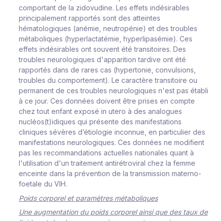
comportant de la zidovudine
. Les
e
ff
ets
i
ndé
s
i
r
a
b
l
es
p
r
i
n
c
i
p
a
l
e
m
ent
r
ap
p
o
r
t
é
s
s
ont
d
es
at
t
e
i
n
tes
hé
m
ato
l
o
g
i
q
u
es
(
ané
m
i
e,
neut
r
o
pé
n
i
e)
e
t
des
t
r
ou
b
l
es
m
étabo
l
i
q
u
es
(
h
y
p
e
r
l
a
c
ta
t
é
m
i
e,
h
y
p
e
rl
i
pa
s
é
m
i
e
)
. Ces
e
ff
ets
i
ndé
s
i
r
a
b
l
es
ont
s
o
u
v
ent
été
t
r
a
n
s
i
t
o
i
r
e
s
.
Des
t
r
ou
b
l
es
n
eu
r
o
l
o
g
i
q
ues d'ap
p
a
r
i
t
i
on
ta
r
d
i
v
e
o
nt
é
té
r
a
p
po
r
tés dans de rares cas
(
h
y
p
e
r
to
n
i
e,
c
on
v
u
l
si
on
s
,
t
r
o
u
b
l
es
d
u
c
o
m
po
r
t
e
m
ent
)
. Le
c
a
r
a
c
tè
r
e
t
r
an
si
to
i
r
e
ou
p
e
r
m
anent
d
e
c
es
t
r
o
u
b
l
es
neu
r
o
l
o
g
i
q
ues
n'e
s
t
pas
é
t
ab
l
i
à
c
e
j
ou
r
.
Ces données doivent être prises en compte
chez
t
out en
f
ant
e
x
po
s
é
i
n
ute
r
o
à
des
an
a
l
o
gues
n
u
c
l
é
o
s(t)
i
d
i
q
ues qui présente des manifestations
cliniques sévères d’étiologie inconnue, en particulier des
manifestations neurologiques. Ces
d
on
n
ées
ne
m
od
i
f
i
ent
pas
l
es
r
e
c
o
m
m
andat
i
ons a
c
tu
e
l
l
es
nat
i
o
n
a
l
es
q
u
ant
à
l
'ut
i
li
s
a
t
i
on d'un
t
r
a
i
t
e
m
ent
ant
i
r
é
t
r
o
v
i
r
a
l
c
h
e
z
l
a
f
e
mm
e
en
c
e
i
n
t
e
dans
l
a
p
r
é
v
en
t
i
on
d
e
l
a
t
r
an
s
m
i
ss
i
on
m
ate
r
no
-
f
oeta
l
e
d
u
V
I
H.
Poids corporel et paramètres métaboliques
Une augmentation du poids corporel ainsi que des taux de