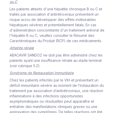
ou
C
Les
pa
t
i
e
nts
at
t
e
i
nts
d'
un
e
h
é
pa
t
i
te
c
h
r
on
i
que
B
o
u
C
et
t
r
a
i
tés
p
ar
a
ss
o
ci
at
i
o
n d
'
an
t
i
r
ét
r
o
vi
r
a
ux p
r
é
s
ent
e
nt
u
n
r
i
s
q
ue
a
c
cr
u
de
d
é
v
e
l
o
pper
des
e
ff
ets
i
ndé
s
i
r
a
b
l
es
h
é
p
at
i
q
ues
s
é
v
è
r
es
et pot
e
nt
i
e
l
l
e
m
ent
f
ata
l
s
.
E
n
c
as
d'ad
m
i
n
i
s
t
r
at
i
on
c
on
c
o
m
i
ta
n
te
d'
u
n t
r
a
i
te
m
ent
ant
ivir
al
de
l
'h
é
pa
t
i
te
B
ou C,
v
eu
i
l
l
e
z
c
on
s
u
l
ter
l
e
Ré
s
u
m
é
des
Ca
r
a
c
té
r
i
s
t
i
ques
d
u
P
r
o
du
i
t
(
RC
P
)
de
c
es
m
éd
i
c
a
m
ent
s
.
A
tt
e
i
n
t
e
r
é
n
a
l
e
A
B
A
C
AV
IR
S
A
ND
O
Z
ne
d
o
i
t
pas
êt
r
e
ad
m
i
n
i
s
t
r
é
c
h
e
z
l
es
p
at
i
ents
a
y
a
nt
u
n
e
i
n
s
uf
f
i
s
an
c
e
r
én
a
l
e
au
s
tade
t
e
r
m
i
nal
(
v
o
i
r
r
ub
r
i
q
u
e
5.2
)
.
S
y
n
d
r
o
m
e
de
Re
s
t
au
r
a
t
i
on
I
mm
un
i
ta
i
r
e
Ch
e
z
l
es
pa
t
i
e
nts
i
n
f
e
c
tés
par
l
e
V
IH
et
p
r
é
s
ent
a
nt
un
dé
f
i
c
i
t
i
m
m
un
i
ta
i
r
e
s
é
v
è
r
e
au
m
o
m
ent
de
l
’
i
n
s
tau
r
at
i
on
du
t
r
a
i
t
e
m
e
nt
par
a
ss
o
c
i
a
t
i
o
n
d
’
an
t
i
r
ét
r
o
v
i
r
au
x
,
u
ne
r
éa
c
t
i
on
i
n
f
l
a
m
m
ato
i
r
e
à
des
i
n
f
e
c
t
i
ons
op
p
o
r
tu
n
i
s
tes
a
s
y
m
pto
m
at
i
ques ou
r
é
s
i
d
u
e
l
l
es
p
e
ut
a
ppa
r
aît
r
e
et
e
n
t
r
aî
n
er
des
m
an
i
f
e
s
tat
i
ons
cl
i
n
i
ques
g
r
a
v
es
ou
u
n
e
a
gg
r
a
v
a
t
i
o
n
des
s
y
m
ptô
m
e
s
.
De
t
e
ll
es
r
éa
c
t
i
ons
ont
été