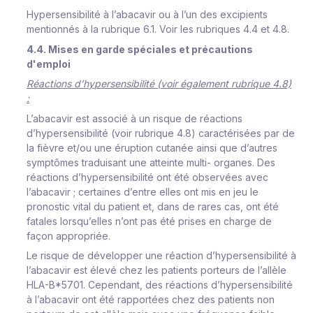
Hypersensibilité à l’abacavir ou à l’un des excipients
mentionnés à la rubrique 6.1. Voir les rubriques 4.4 et 4.8.
4.4. Mises en garde spéciales et précautions
d'emploi
Réa
c
t
i
ons
d
’
h
y
pe
rs
en
s
i
b
i
l
i
t
é
(
v
o
i
r
é
g
a
l
e
m
ent
r
ub
r
i
q
u
e
4.8)
:
L
’
a
ba
c
a
vi
r
e
s
t
a
ss
o
c
i
é
à
un
r
i
s
que
de
r
éa
c
t
i
ons
d
’
h
y
pe
rs
en
s
i
b
i
li
t
é
(v
o
i
r
r
u
b
r
i
q
ue
4
.
8)
c
a
r
a
c
té
r
i
s
ées
par de
l
a
f
i
è
v
r
e
et/
o
u
u
ne
é
r
u
pt
i
o
n
c
u
t
an
é
e
a
i
n
s
i
q
u
e
d
’
aut
r
es
s
y
m
p
t
ô
m
es t
r
adu
i
s
a
nt
u
ne
att
e
i
n
t
e
m
u
l
t
i
- o
r
ga
n
es.
Des
r
éa
c
t
i
ons
d
’
h
y
pe
rs
en
s
i
b
i
l
i
té
ont
é
té
ob
s
e
r
v
ées
a
v
ec
l
’
a
ba
c
a
vi
r
;
c
e
r
t
a
i
nes
d
’
ent
r
e
e
l
l
es
o
n
t
m
i
s
en
j
eu
l
e
p
r
o
n
o
s
t
i
c
vi
t
al
du
pa
t
i
ent
et,
d
a
ns
de
r
a
r
e
s
c
a
s
,
ont
é
té
f
at
a
l
es
l
o
rs
q
u
’
e
l
l
es n
’
ont
pas
é
té p
r
i
s
es
en
c
h
a
r
ge
de
f
a
ç
on
app
r
o
p
r
i
é
e
.
Le
r
i
s
q
u
e
de
d
é
v
e
l
op
p
er
une
r
éa
c
t
i
on
d
’
h
y
p
e
rs
en
si
b
i
l
i
té à
l
’
a
b
a
c
a
v
i
r
e
s
t
é
l
e
v
é
c
h
e
z
l
es
pa
t
i
e
nts po
r
teu
r
s
de
l
’
a
l
l
è
l
e
H
L
A
-
B
*
57
0
1.
Ce
p
en
d
ant,
d
es
r
éa
c
t
i
ons
d
’
h
y
p
e
rs
en
s
i
b
i
l
i
té
à
l’
a
ba
c
a
vi
r
ont
é
t
é
r
appo
r
t
é
es
c
h
e
z
des pa
t
i
e
n
ts
non