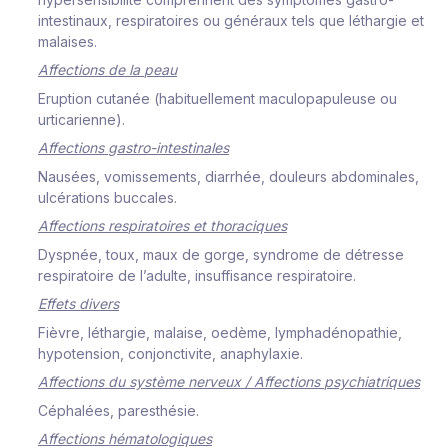
i
nte
s
t
i
n
au
x
,
r
e
s
p
i
r
at
o
i
r
es
ou géné
r
aux
t
e
l
s
q
u
e
l
étha
r
g
i
e
et
m
a
l
a
i
s
e
s
.
A
ffe
c
t
i
ons
d
e
l
a
p
eau
Eruption cutanée
(
h
a
b
i
t
u
e
ll
e
m
ent
m
a
c
u
l
op
a
pu
l
eu
s
e
o
u
u
r
t
i
c
a
r
i
e
n
ne
)
.
A
ffe
c
t
i
ons
g
a
s
t
r
o
-
i
n
te
s
t
i
na
l
es
Nausées, vomissements, diarrhée, douleurs abdominales
,
u
l
c
é
r
at
i
ons
bu
cc
a
l
e
s
.
A
ffe
c
t
i
ons
r
e
s
p
i
r
at
o
i
r
es
et
t
ho
r
a
c
i
q
ues
Dyspnée, toux
, maux de gorge, syndrome de détresse
respiratoire de l’adulte, insuffisance respiratoire.
E
ffets
d
i
v
e
r
s
Fièvre, léthargie, malaise
,
oedème, lymphadénopathie,
hypotension, conjonctivite, anaphylaxie.
A
ffe
c
t
i
ons
d
u
sys
tème
ne
r
v
eux
/
A
ffe
c
t
i
ons
p
syc
h
i
at
r
i
q
ues
Céphalées,
pa
r
e
s
t
h
é
s
i
e.
A
ffe
c
t
i
ons
h
é
m
at
o
l
o
g
i
q
ues