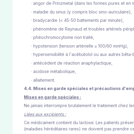
·
angor de Prinzmetal (dans les formes pures et en 
·
maladie du sinus (y compris bloc sino-auriculaire),
·
bradycardie (< 45-50 battements par minute),
·
phénomène de Raynaud et troubles artériels périp
·
phéochromocytome non traité,
·
hypotension (tension artérielle ≤ 100/60 mmHg),
·
hypersensibilité à l'acébutolol ou aux autres bêt
·
antécédent de réaction anaphylactique,
·
acidose métabolique,
·
allaitement.
4.4. Mises en garde spéciales et précautions d'emp
Mises en garde spéciales :
Ne jamais interrompre brutalement le traitement chez le
Liées aux excipients :
Ce médicament contient du lactose. Les patients présen
(maladies héréditaires rares) ne doivent pas prendre 