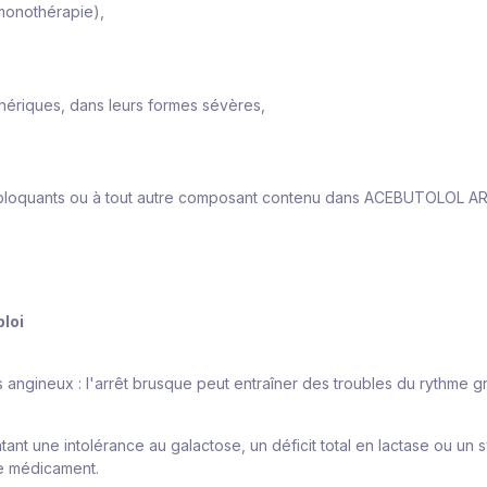
monothérapie),
hériques, dans leurs formes sévères,
a-bloquants ou à tout autre composant contenu dans
ACEBUTOLOL A
loi
s angineux : l'arrêt brusque peut entraîner des troubles du rythme 
tant une intolérance au galactose, un déficit total en lactase ou u
ce médicament.