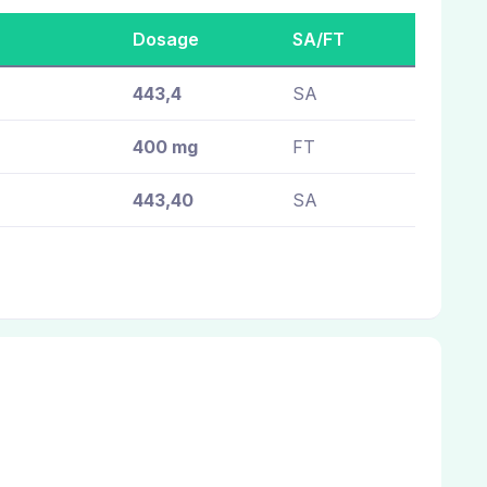
Dosage
SA/FT
443,4
SA
400 mg
FT
443,40
SA