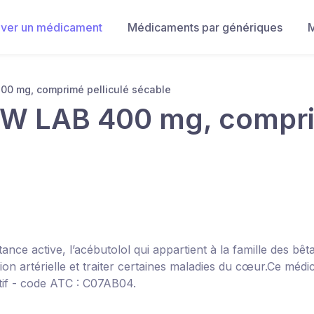
uver un médicament
Médicaments par génériques
M
 mg, comprimé pelliculé sécable
 LAB 400 mg, compr
nce active, l’acébutolol qui appartient à la famille des bê
on artérielle et traiter certaines maladies du cœur.Ce médic
tif - code ATC : C07AB04.