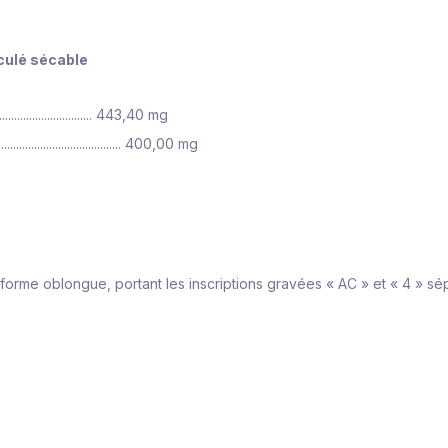
ulé sécable
................................ 443,40 mg
.................................. 400,00 mg
orme oblongue, portant les inscriptions gravées « AC » et « 4 » sép