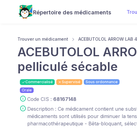
Tro
Répertoire des médicaments
Trouver un médicament
ACEBUTOLOL ARROW LAB 400
ACEBUTOLOL ARROW
pelliculé sécable
Commercialisé
Supervisé
Sous ordonnance
Orale
Code CIS :
68167148
Description : Ce médicament contient une substa
médicaments sont utilisés pour diminuer la tensi
pharmacothérapeutique - Bêta-bloquant, sélec