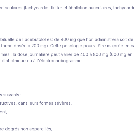
riculaires (tachycardie, flutter et fibrillation auriculaires, tachycard
habituelle de l'acébutolol est de 400 mg que l'on administrera soit 
une forme dosée à 200 mg). Cette posologie pourra être majorée en c
thmies : la dose journalière peut varier de 400 à 800 mg (600 mg en
l'état clinique ou à l'électrocardiogramme.
 suivants :
uctives, dans leurs formes sévères,
ent,
ème degrés non appareillés,