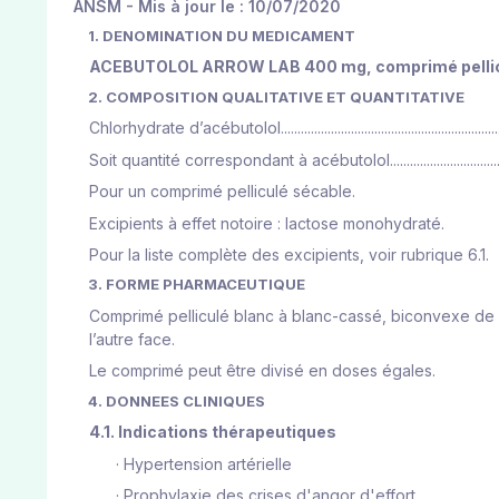
ANSM - Mis à jour le : 10/07/2020
1. DENOMINATION DU MEDICAMENT
ACEBUTOLOL ARROW LAB 400 mg, comprimé pellic
2. COMPOSITION QUALITATIVE ET QUANTITATIVE
Chlorhydrate d’acébutolol................................................................
Soit quantité correspondant à acébutolol.......................................
Pour un comprimé pelliculé sécable.
Excipients à effet notoire : lactose monohydraté.
Pour la liste complète des excipients, voir rubrique 6.1.
3. FORME PHARMACEUTIQUE
Comprimé pelliculé blanc à blanc-cassé, biconvexe de f
l’autre face.
Le comprimé peut être divisé en doses égales.
4. DONNEES CLINIQUES
4.1. Indications thérapeutiques
·
Hypertension artérielle
·
Prophylaxie des crises d'angor d'effort