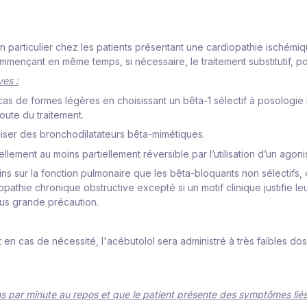
en particulier chez les patients présentant une cardiopathie ischém
mençant en même temps, si nécessaire, le traitement substitutif, po
es :
s de formes légères en choisissant un bêta-1 sélectif à posologie in
oute du traitement.
iliser des bronchodilatateurs bêta-mimétiques.
ement au moins partiellement réversible par l’utilisation d’un agoni
ns sur la fonction pulmonaire que les bêta-bloquants non sélectifs,
hie chronique obstructive excepté si un motif clinique justifie leur 
plus grande précaution.
et en cas de nécessité, l'acébutolol sera administré à très faibles 
s par minute au repos et que le patient présente des symptômes liés 