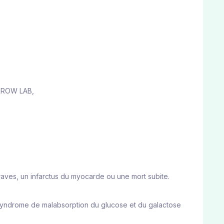
RROW LAB
,
graves, un infarctus du myocarde ou une mort subite.
n syndrome de malabsorption du glucose et du galactose