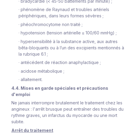
·
bradycardie (< 45-50 battements par minute) ;
·
phénomène de Raynaud et troubles artériels
périphériques, dans leurs formes sévères ;
·
phéochromocytome non traité ;
·
hypotension (tension artérielle ≤ 100/60 mmHg) ;
·
hypersensibilité à la substance active, aux autres
bêta-bloquants ou à l’un des excipients mentionnés à
la rubrique 6.1 ;
·
antécédent de réaction anaphylactique ;
·
acidose métabolique ;
·
allaitement.
4.4. Mises en garde spéciales et précautions
d'emploi
Ne jamais interrompre brutalement le traitement chez les
angineux : l'arrêt brusque peut entraîner des troubles du
rythme graves, un infarctus du myocarde ou une mort
subite.
Arrêt du traitement