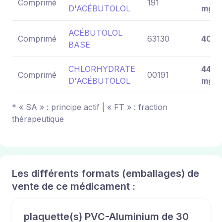
Comprimé
191
D'ACÉBUTOLOL
mg
ACÉBUTOLOL
Comprimé
63130
400 
BASE
CHLORHYDRATE
443,
Comprimé
00191
D'ACÉBUTOLOL
mg
* « SA » : principe actif | « FT » : fraction
thérapeutique
Les différents formats (emballages) de
vente de ce médicament :
plaquette(s) PVC-Aluminium de 30