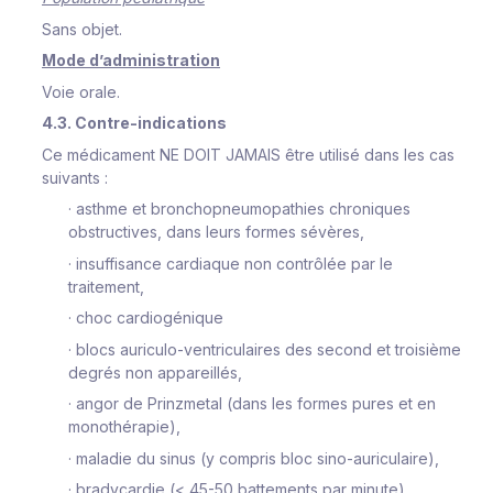
Sans objet.
Mode d’administration
Voie orale.
4.3. Contre-indications
Ce médicament NE DOIT JAMAIS être utilisé dans les cas
suivants :
·
asthme et bronchopneumopathies chroniques
obstructives, dans leurs formes sévères,
·
insuffisance cardiaque non contrôlée par le
traitement,
·
choc cardiogénique
·
blocs auriculo-ventriculaires des second et troisième
degrés non appareillés,
·
angor de Prinzmetal (dans les formes pures et en
monothérapie),
·
maladie du sinus (y compris bloc sino-auriculaire),
·
bradycardie (< 45-50 battements par minute),