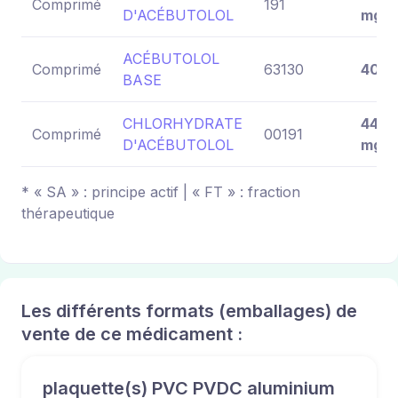
Comprimé
191
D'ACÉBUTOLOL
mg
ACÉBUTOLOL
Comprimé
63130
400 
BASE
CHLORHYDRATE
443,
Comprimé
00191
D'ACÉBUTOLOL
mg
* « SA » : principe actif | « FT » : fraction
thérapeutique
Les différents formats (emballages) de
vente de ce médicament :
plaquette(s) PVC PVDC aluminium