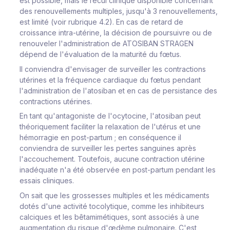
est possible, mais le recul clinique disponible concernant
des renouvellements multiples, jusqu'à 3 renouvellements,
est limité (voir rubrique 4.2). En cas de retard de
croissance intra-utérine, la décision de poursuivre ou de
renouveler l'administration de ATOSIBAN STRAGEN
dépend de l'évaluation de la maturité du fœtus.
Il conviendra d'envisager de surveiller les contractions
utérines et la fréquence cardiaque du fœtus pendant
l'administration de l'atosiban et en cas de persistance des
contractions utérines.
En tant qu'antagoniste de l'ocytocine, l'atosiban peut
théoriquement faciliter la relaxation de l'utérus et une
hémorragie en post-partum ; en conséquence il
conviendra de surveiller les pertes sanguines après
l'accouchement. Toutefois, aucune contraction utérine
inadéquate n'a été observée en post-partum pendant les
essais cliniques.
On sait que les grossesses multiples et les médicaments
dotés d'une activité tocolytique, comme les inhibiteurs
calciques et les bêtamimétiques, sont associés à une
augmentation du risque d'œdème pulmonaire. C'est