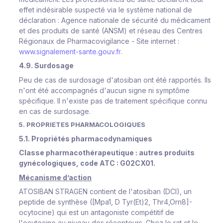
effet indésirable suspecté via le système national de
déclaration : Agence nationale de sécurité du médicament
et des produits de santé (ANSM) et réseau des Centres
Régionaux de Pharmacovigilance - Site internet :
www.signalement-sante.gouv.fr
.
4.9. Surdosage
Peu de cas de surdosage d'atosiban ont été rapportés. Ils
n'ont été accompagnés d'aucun signe ni symptôme
spécifique. Il n'existe pas de traitement spécifique connu
en cas de surdosage.
5. PROPRIETES PHARMACOLOGIQUES
5.1. Propriétés pharmacodynamiques
Classe pharmacothérapeutique :
autres produits
gynécologiques, code ATC : G02CX01
.
Mécanisme d’action
ATOSIBAN STRAGEN contient de l'atosiban (DCI), un
peptide de synthèse ([Mpa1, D Tyr(Et)2, Thr4,Orn8]-
ocytocine) qui est un antagoniste compétitif de
l'ocytocine au niveau des récepteurs. Chez le rat et le