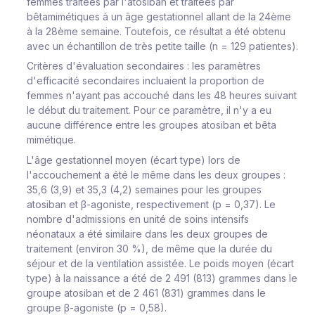
femmes traitées par l'atosiban et traitées par
bêtamimétiques à un âge gestationnel
allant de la 24ème
à la 28ème semaine
. Toutefois, ce résultat a été obtenu
avec un échantillon de très petite taille (n = 129 patientes).
Critères d'évaluation secondaires
: les paramètres
d'efficacité secondaires incluaient la proportion de
femmes n'ayant pas accouché dans les 48 heures suivant
le début du traitement. Pour ce paramètre, il n'y a eu
aucune différence entre les groupes atosiban et bêta
mimétique.
L'âge gestationnel moyen (écart type) lors de
l'accouchement a été le même dans les deux groupes :
35,6 (3,9) et 35,3 (4,2) semaines pour les groupes
atosiban et
β-
agoniste, respectivement (p = 0,37). Le
nombre d'admissions en unité de soins intensifs
néonataux a été similaire dans les deux groupes de
traitement (environ 30 %), de même que la durée du
séjour et de la ventilation assistée. Le poids moyen (écart
type) à la naissance a été de 2 491 (813) grammes dans le
groupe atosiban et de 2 461 (831) grammes dans le
groupe
β-
agoniste (p = 0,58).