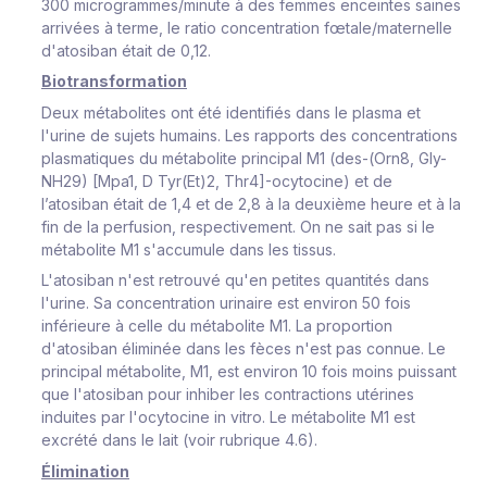
300 microgrammes/minute à des femmes enceintes saines
arrivées à terme, le ratio concentration fœtale/maternelle
d'atosiban était de 0,12.
Biotransformation
Deux métabolites ont été identifiés dans le plasma et
l'urine de sujets humains. Les rapports des concentrations
plasmatiques du métabolite principal M1 (des-(Orn8, Gly-
NH29) [Mpa1, D Tyr(Et)2, Thr4]-ocytocine) et de
l’atosiban était de 1,4 et de 2,8 à la deuxième heure et à la
fin de la perfusion, respectivement. On ne sait pas si le
métabolite M1 s'accumule dans les tissus.
L'atosiban n'est retrouvé qu'en petites quantités dans
l'urine. Sa concentration urinaire est environ 50 fois
inférieure à celle du métabolite M1. La proportion
d'atosiban éliminée dans les fèces n'est pas connue. Le
principal métabolite, M1, est environ 10 fois moins puissant
que l'atosiban pour inhiber les contractions utérines
induites par l'ocytocine in vitro. Le métabolite M1 est
excrété dans le lait (voir rubrique 4.6).
Élimination