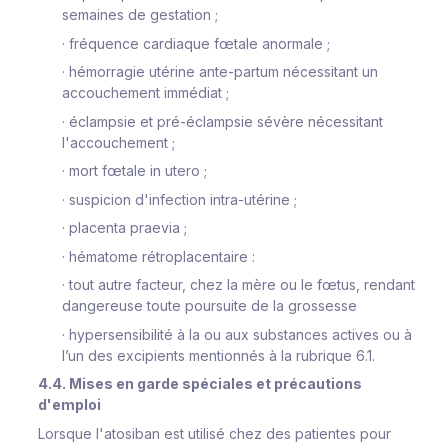
semaines de gestation ;
·
fréquence cardiaque fœtale anormale ;
·
hémorragie utérine ante-partum nécessitant un
accouchement immédiat ;
·
éclampsie et pré-éclampsie sévère nécessitant
l'accouchement ;
·
mort fœtale in utero ;
·
suspicion d'infection intra-utérine ;
·
placenta praevia ;
·
hématome rétroplacentaire :
·
tout autre facteur, chez la mère ou le fœtus, rendant
dangereuse toute poursuite de la grossesse
·
hypersensibilité à la ou aux substances actives ou à
l’un des excipients mentionnés à la rubrique 6.1.
4.4. Mises en garde spéciales et précautions
d'emploi
Lorsque l'atosiban est utilisé chez des patientes pour