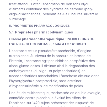
n’est attendu. Eviter l'absorption de boissons et/ou
d'aliments contenant des hydrates de carbone (poly-
oligo-disaccharides) pendant les 4 à 6 heures suivant le
surdosage.
5. PROPRIETES PHARMACOLOGIQUES
5.1. Propriétés pharmacodynamiques
Classe pharmacothérapeutique :
INHIBITEURS DE
L'ALPHA-GLUCOSIDASE, code ATC : A10BF01.
L'acarbose est un pseudotétrasaccharide, d'origine
microbienne. Au niveau de la bordure en brosse de
l'intestin, l'acarbose agit par inhibition compétitive des
alpha-glucosidases. Il diminue ainsi la dégradation des
carbohydrates (di-oligo- et polysaccharides) en
monosaccharides absorbables. L'acarbose diminue donc
l'hyperglycémie postprandiale, sans entraîner
d'hyperinsulinémie ni de modification de poids.
Une étude multicentrique, randomisée en double aveugle,
contrôlée contre placebo, a évalué les effets de
l’acarbose sur 1429 sujets présentant des risques* de