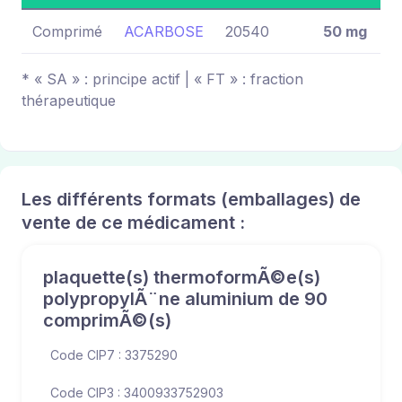
Comprimé
ACARBOSE
20540
50 mg
* « SA » : principe actif | « FT » : fraction
thérapeutique
Les différents formats (emballages) de
vente de ce médicament :
plaquette(s) thermoformÃ©e(s)
polypropylÃ¨ne aluminium de 90
comprimÃ©(s)
Code CIP7 : 3375290
Code CIP3 : 3400933752903