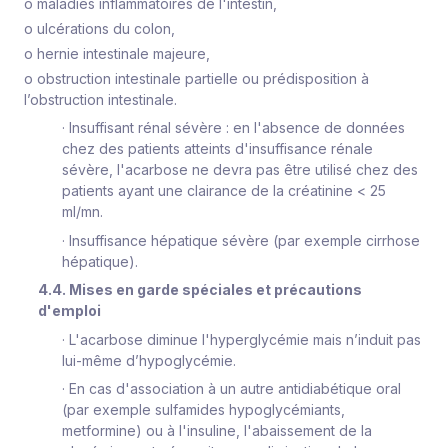
o
maladies inflammatoires de l'intestin,
o
ulcérations du colon,
o
hernie intestinale majeure,
o
obstruction intestinale partielle ou prédisposition à
l’obstruction intestinale.
·
Insuffisant rénal sévère : en l'absence de données
chez des patients atteints d'insuffisance rénale
sévère, l'acarbose ne devra pas être utilisé chez des
patients ayant une clairance de la créatinine < 25
ml/mn.
·
Insuffisance hépatique sévère (par exemple cirrhose
hépatique).
4.4. Mises en garde spéciales et précautions
d'emploi
·
L'acarbose diminue l'hyperglycémie mais n’induit pas
lui-même d’hypoglycémie.
·
En cas d'association à un autre antidiabétique oral
(par exemple sulfamides hypoglycémiants,
metformine) ou à l'insuline, l'abaissement de la