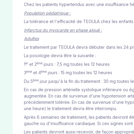
Chez les patients hypertendus avec une insuffisance h
Population pédiatrique :
La tolérance et l'efficacité de TEOULA chez les enfants
Infarctus du myocarde en phase aiguë :
Adultes
Le traitement par TEOULA devra débuter dans les 24 pr
La posologie devra être la suivante :
er
ème
1
et 2
jours : 7,5 mg toutes les 12 heures
ème
ème
3
et 4
jours : 15 mg toutes les 12 heures
ème
Du 5
jour jusqu'à la fin du traitement : 30 mg toutes l
En cas de pression artérielle systolique inférieure ou é
augmentée. En cas de survenue d'une hypotension artérie
précédemment tolérée. En cas de survenue d'une hypot
une heure) le traitement devra être interrompu.
Après 6 semaines de traitement, les patients devront êt
gauche ou d'insuffisance cardiaque. Si ces signes sont 
Les patients devront aussi recevoir, de façon appropriée,