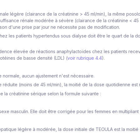
nale légère (clairance de la créatinine > 45 ml/min), la même poso
suffisance rénale modérée à sévère (clairance de la créatinine < 45 m
on d'une prise par jour ne nécessite pas de modification.
ez les patients hypertendus sous dialyse doit être le quart de la d
dence élevée de réactions anaphylactoïdes chez les patients recev
otéines de basse densité (LDL) (
voir rubrique 4.4
).
ne normale, aucun ajustement n'est nécessaire.
ne réduite (moins de 45 ml/min), la moitié de la dose quotidienne e
e la créatinine sérique selon la formule suivante :
exe masculin. Elle doit être corrigée pour les femmes en multipliant l
patique légère à modérée, la dose initiale de TEOULA est la moitié 