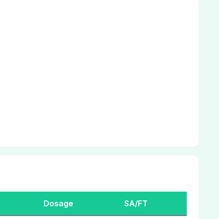
Dosage
SA/FT