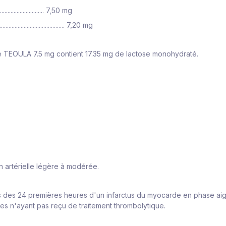
............................... 7,50 mg
................................... 7,20 mg
de TEOULA 7.5 mg contient 17.35 mg de lactose monohydraté.
n artérielle légère à modérée.
rs des 24 premières heures d'un infarctus du myocarde en phase ai
s n'ayant pas reçu de traitement thrombolytique.