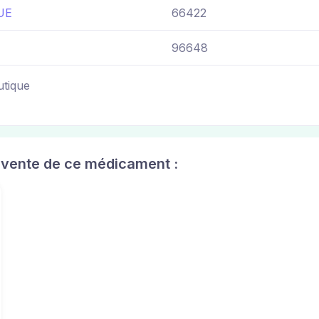
UE
66422
96648
utique
 vente de ce médicament :