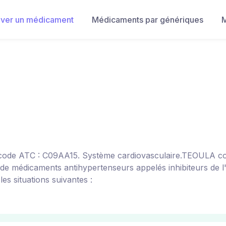
uver un médicament
Médicaments par génériques
M
 code ATC : C09AA15. Système cardiovasculaire.TEOULA co
e de médicaments antihypertenseurs appelés inhibiteurs de
es situations suivantes :