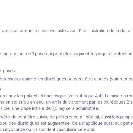
 pression artérielle mesurée juste avant l'administration de la dose 
mg par jour en 1 prise qui peut être augmentée jusqu'à l'obtention d
 prises.
rtenseurs comme les diurétiques peuvent être ajoutés (voir rubriques
:
on chez les patients à haut risque (
voir rubrique 4.4
). La mise en ro
en sel et/ou en eau, un arrêt du traitement par les diurétiques 2 à 3
ssible, une dose initiale de 7,5 mg sera administrée.
ère doivent être suivis, de préférence à l'hôpital, aussi longtemps 
t/ou des diurétiques est augmentée. Cela s'applique aussi aux pati
du myocarde ou un accident vasculaire cérébral.