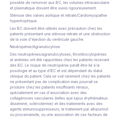
possible de renoncer aux IEC, les volumes intravasculaire
et plasmatique doivent être suivis rigoureusement.
Sténose des valves aortique et mitrale/Cardiomyopathie
hypertrophique
Les IEC doivent être utilisés avec précaution chez les
patients présentant une sténose mitrale et une obstruction
de la voie d'éjection du ventricule gauche.
Neutropénie/Agranulocytose
Des neutropénies/agranulocytoses, thrombocytopénies
et anémies ont été rapportées chez les patients recevant
des IEC. Le risque de neutropénie paraît être lié à la
posologie et au type d’IEC et est dépendant du statut
clinique du patient. Cela se voit rarement chez les patients
ne présentant pas de complication mais pourrait se
produire chez les patients insuffisants rénaux,
spécialement en cas d'association avec des
collagénoses vasculaires (telles que lupus érythémateux
disséminé, sclérodermie) et des traitements avec des
agents immunosuppresseurs, le traitement par allopurinol
ou procaïnamide, ou une association de ces facteurs de