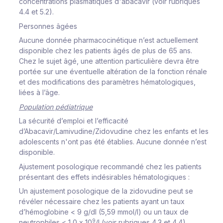
concentrations plasmatiques d'abacavir (voir rubriques
4.4 et 5.2).
Personnes âgées
Aucune donnée pharmacocinétique n’est actuellement
disponible chez les patients âgés de plus de 65 ans.
Chez le sujet âgé, une attention particulière devra être
portée sur une éventuelle altération de la fonction rénale
et des modifications des paramètres hématologiques,
liées à l’âge.
Population pédiatrique
La sécurité d’emploi et l’efficacité
d’Abacavir/Lamivudine/Zidovudine chez les enfants et les
adolescents n'ont pas été établies. Aucune donnée n’est
disponible.
Ajustement posologique recommandé chez les patients
présentant des effets indésirables hématologiques :
Un ajustement posologique de la zidovudine peut se
révéler nécessaire chez les patients ayant un taux
d’hémoglobine < 9 g/dl (5,59 mmol/l) ou un taux de
9
neutrophiles < 1,0 x 10
/l (voir rubriques 4.3 et 4.4).