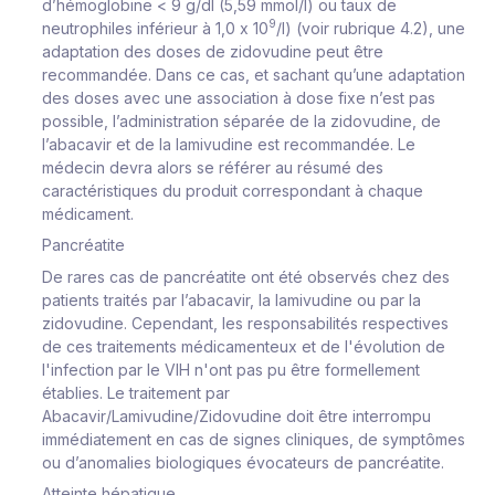
d’hémoglobine < 9 g/dl (5,59 mmol/l) ou taux de
9
neutrophiles inférieur à 1,0 x 10
/l) (voir rubrique 4.2), une
adaptation des doses de zidovudine peut être
recommandée. Dans ce cas, et sachant qu’une adaptation
des doses avec une association à dose fixe n’est pas
possible, l’administration séparée de la zidovudine, de
l’abacavir et de la lamivudine est recommandée. Le
médecin devra alors se référer au résumé des
caractéristiques du produit correspondant à chaque
médicament.
Pancréatite
De rares cas de pancréatite ont été observés chez des
patients traités par l’abacavir, la lamivudine ou par la
zidovudine. Cependant, les responsabilités respectives
de ces traitements médicamenteux et de l'évolution de
l'infection par le VIH n'ont pas pu être formellement
établies. Le traitement par
Abacavir/Lamivudine/Zidovudine doit être interrompu
immédiatement en cas de signes cliniques, de symptômes
ou d’anomalies biologiques évocateurs de pancréatite.
Atteinte hépatique