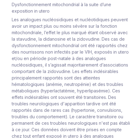
Dysfonctionnement mitochondrial à la suite d’une
exposition
in utero
Les analogues nucléosidiques et nucléotidiques peuvent
avoir un impact plus ou moins sévère sur la fonction
mitochondriale, l’effet le plus marqué étant observé avec
la stavudine, la didanosine et la zidovudine. Des cas de
dysfonctionnement mitochondrial ont été rapportés chez
des nourrissons non infectés par le VIH, exposés
in utero
et/ou en période post-natale à des analogues
nucléosidiques, il s’agissait majoritairement d’associations
comportant de la zidovudine. Les effets indésirables
principalement rapportés sont des atteintes
hématologiques (anémie, neutropénie) et des troubles
métaboliques (hyperlactatémie, hyperlipasémie). Ces
effets indésirables ont souvent été transitoires. Des
troubles neurologiques d'apparition tardive ont été
rapportés dans de rares cas (hypertonie, convulsions,
troubles du comportement). Le caractère transitoire ou
permanent de ces troubles neurologiques n'est pas établi
à ce jour. Ces données doivent être prises en compte
chez tout enfant exposé
in utero
à des analogues