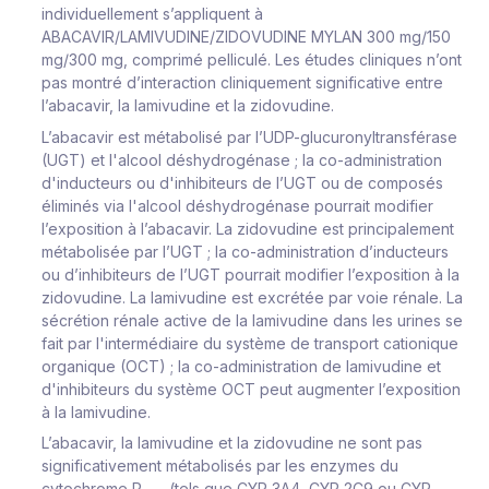
individuellement s’appliquent à
ABACAVIR/LAMIVUDINE/ZIDOVUDINE MYLAN 300 mg/150
mg/300 mg, comprimé pelliculé. Les études cliniques n’ont
pas montré d’interaction cliniquement significative entre
l’abacavir, la lamivudine et la zidovudine.
L’abacavir est métabolisé par l’UDP-glucuronyltransférase
(UGT) et l'alcool déshydrogénase ; la co-administration
d'inducteurs ou d'inhibiteurs de l’UGT ou de composés
éliminés via l'alcool déshydrogénase pourrait modifier
l’exposition à l’abacavir. La zidovudine est principalement
métabolisée par l’UGT ; la co-administration d’inducteurs
ou d’inhibiteurs de l’UGT pourrait modifier l’exposition à la
zidovudine. La lamivudine est excrétée par voie rénale. La
sécrétion rénale active de la lamivudine dans les urines se
fait par l'intermédiaire du système de transport cationique
organique (OCT) ; la co-administration de lamivudine et
d'inhibiteurs du système OCT peut augmenter l’exposition
à la lamivudine.
L’abacavir, la lamivudine et la zidovudine ne sont pas
significativement métabolisés par les enzymes du
cytochrome P
(tels que CYP 3A4, CYP 2C9 ou CYP