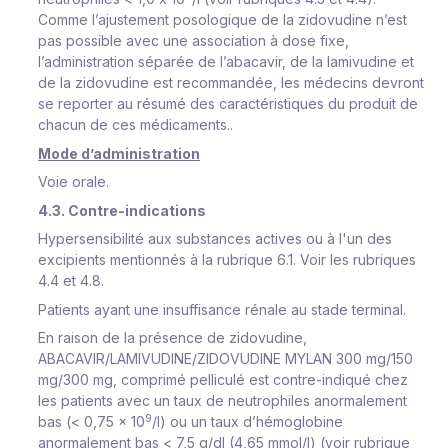
Comme l’ajustement posologique de la zidovudine n’est
pas possible avec une association à dose fixe,
l’administration séparée de l’abacavir, de la lamivudine et
de la zidovudine est recommandée, les médecins devront
se reporter au résumé des caractéristiques du produit de
chacun de ces médicaments..
Mode d’administration
Voie orale.
4.3. Contre-indications
Hypersensibilité aux substances actives ou à l'un des
excipients mentionnés à la rubrique 6.1. Voir les rubriques
4.4 et 4.8.
Patients ayant une insuffisance rénale au stade terminal.
En raison de la présence de zidovudine,
ABACAVIR/LAMIVUDINE/ZIDOVUDINE MYLAN 300 mg/150
mg/300 mg, comprimé pelliculé est contre-indiqué chez
les patients avec un taux de neutrophiles anormalement
9
bas (< 0,75 x 10
/l) ou un taux d’hémoglobine
anormalement bas < 7,5 g/dl (4,65 mmol/l) (voir rubrique