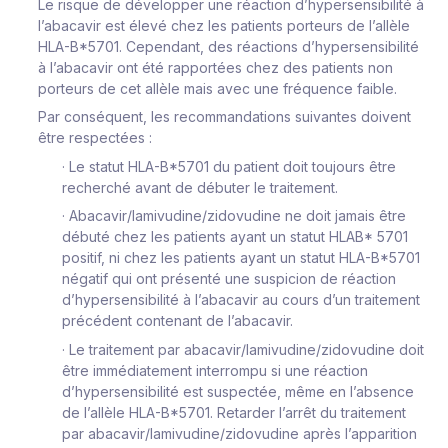
Le risque de développer une réaction d’hypersensibilité à
l’abacavir est élevé chez les patients porteurs de l’allèle
HLA-B*5701. Cependant, des réactions d’hypersensibilité
à l’abacavir ont été rapportées chez des patients non
porteurs de cet allèle mais avec une fréquence faible.
Par conséquent, les recommandations suivantes doivent
être respectées :
·
Le statut HLA-B*5701 du patient doit toujours être
recherché avant de débuter le traitement.
·
Abacavir/lamivudine/zidovudine ne doit jamais être
débuté chez les patients ayant un statut HLAB* 5701
positif, ni chez les patients ayant un statut HLA-B*5701
négatif qui ont présenté une suspicion de réaction
d’hypersensibilité à l’abacavir au cours d’un traitement
précédent contenant de l’abacavir.
·
Le traitement par abacavir/lamivudine/zidovudine doit
être immédiatement interrompu
si une réaction
d’hypersensibilité est suspectée, même en l’absence
de l’allèle HLA-B*5701. Retarder l’arrêt du traitement
par abacavir/lamivudine/zidovudine après l’apparition