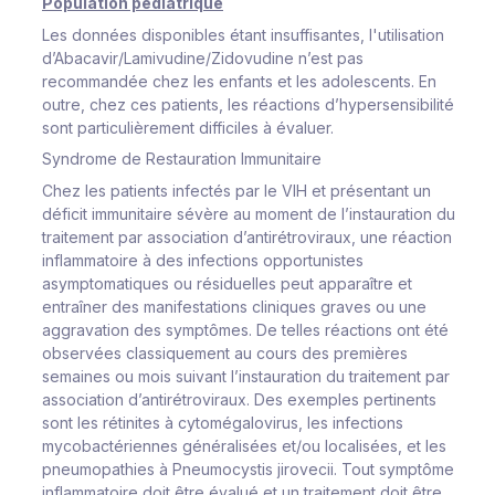
Population pédiatrique
Les données disponibles étant insuffisantes, l'utilisation
d’Abacavir/Lamivudine/Zidovudine n’est pas
recommandée chez les enfants et les adolescents. En
outre, chez ces patients, les réactions d’hypersensibilité
sont particulièrement difficiles à évaluer.
Syndrome de Restauration Immunitaire
Chez les patients infectés par le VIH et présentant un
déficit immunitaire sévère au moment de l’instauration du
traitement par association d’antirétroviraux, une réaction
inflammatoire à des infections opportunistes
asymptomatiques ou résiduelles peut apparaître et
entraîner des manifestations cliniques graves ou une
aggravation des symptômes. De telles réactions ont été
observées classiquement au cours des premières
semaines ou mois suivant l’instauration du traitement par
association d’antirétroviraux. Des exemples pertinents
sont les rétinites à cytomégalovirus, les infections
mycobactériennes généralisées et/ou localisées, et les
pneumopathies à
Pneumocystis jirovecii
. Tout symptôme
inflammatoire doit être évalué et un traitement doit être