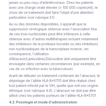
jamais ou peu reçu d’antirétroviraux. Chez les patients
avec une charge virale élevée (> 100 000 copies/ml), le
choix de ce traitement doit faire l’objet d’une attention
particulière (voir rubrique 5.1).
Au vu des données disponibles, il apparaît que la
suppression virologique obtenue avec l'association fixe
de ces trois nucléosides peut être inférieure à celle
obtenue avec d'autres multithérapies incluant notamment
des inhibiteurs de la protéase boostés ou des inhibiteurs
non nucléosidiques de la transcriptase inverse ; en
conséquence, l'utilisation
d’Abacavir/Lamivudine/Zidovudine doit uniquement être
envisagée dans certaines circonstances (par exemple, en
cas de co-infection avec la tuberculose).
Avant de débuter un traitement contenant de l'abacavir, le
dépistage de l'allèle HLA-B*5701 doit être réalisé chez
tout patient infecté par le VIH, quelle que soit son origine
ethnique (voir rubrique 4.4). L'abacavir ne doit pas être
utilisé chez les patients porteurs de l'allèle HLA-B*5701.
4.2. Posologie et mode d'administration