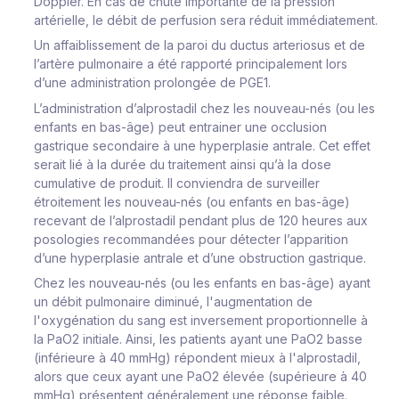
Doppler. En cas de chute importante de la pression
artérielle, le débit de perfusion sera réduit immédiatement.
Un affaiblissement de la paroi du ductus arteriosus et de
l’artère pulmonaire a été rapporté principalement lors
d’une administration prolongée de PGE1.
L’administration d’alprostadil chez les nouveau-nés (ou les
enfants en bas-âge) peut entrainer une occlusion
gastrique secondaire à une hyperplasie antrale. Cet effet
serait lié à la durée du traitement ainsi qu’à la dose
cumulative de produit. Il conviendra de surveiller
étroitement les nouveau-nés (ou enfants en bas-âge)
recevant de l’alprostadil pendant plus de 120 heures aux
posologies recommandées pour détecter l’apparition
d’une hyperplasie antrale et d’une obstruction gastrique.
Chez les nouveau-nés (ou les enfants en bas-âge) ayant
un débit pulmonaire diminué, l'augmentation de
l'oxygénation du sang est inversement proportionnelle à
la PaO2 initiale. Ainsi, les patients ayant une PaO2 basse
(inférieure à 40 mmHg) répondent mieux à l'alprostadil,
alors que ceux ayant une PaO2 élevée (supérieure à 40
mmHg) présentent généralement une réponse faible.