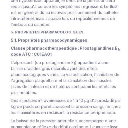
une hypotension apparaît, le débit de la perfusion sera
réduit jusqu'à ce que les symptômes régressent. Le flush
est en général dû au mauvais positionnement du cathéter
intra-artériel, mais s’apaise lors du repositionnement de
l’embout du cathéter.
5. PROPRIETES PHARMACOLOGIQUES
5.1. Propriétés pharmacodynamiques
Classe pharmacothérapeutique : Prostaglandines E
,
1
code ATC : C01EA01
L'alprostadil (ou prostaglandine E
) appartient à une
1
famille d'acides gras naturels ayant des effets
pharmacologiques variés. La vasodilatation, l'inhibition de
l'agrégation plaquettaire et la stimulation des muscles
lisses de l'intestin et de l'utérus sont parmi les effets les
plus notables.
Des injections intraveineuses de 1 à 10 μg d'alprostadil par
kg de poids corporel abaissent la pression sanguine chez
les mammifères en réduisant la résistance périphérique.
La baisse de la pression artérielle s'accompagne d'une
augmentation réflexe du débit cardiaque. Le muscle lisse