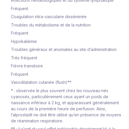
Affections hématologiques et du système lymphatique
Fréquent
Coagulation intra-vasculaire disséminée
Troubles du métabolisme et de la nutrition
Fréquent
Hypokaliémie
Troubles généraux et anomalies au site d’administration
Très fréquent
Fièvre transitoire
Fréquent
Vasodilatation cutanée (flush)**
* : observée le plus souvent chez les nouveau-nés
cyanosés, particulièrement ceux ayant un poids de
naissance inférieur à 2 kg, et apparaissant généralement
au cours de la première heure de perfusion. Ainsi,
l’alprostadil ne doit être utilisé qu’en présence de moyens
de réanimation respiratoire.
** : il s’agit du seul effet indésirable directement lié à la