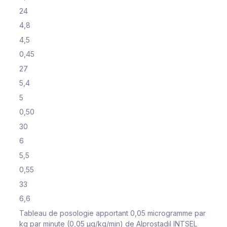
24
4,8
4,5
0,45
27
5,4
5
0,50
30
6
5,5
0,55
33
6,6
Tableau de posologie apportant 0,05 microgramme par
kg par minute (0,05 μg/kg/min) de Alprostadil INTSEL