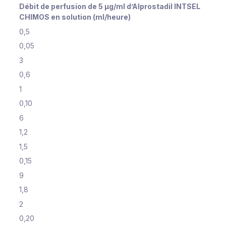
Débit de perfusion de 5 μg/ml d’Alprostadil INTSEL
CHIMOS en solution (ml/heure)
0,5
0,05
3
0,6
1
0,10
6
1,2
1,5
0,15
9
1,8
2
0,20