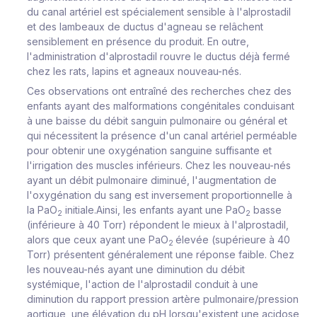
du canal artériel est spécialement sensible à l'alprostadil
et des lambeaux de ductus d'agneau se relâchent
sensiblement en présence du produit. En outre,
l'administration d'alprostadil rouvre le ductus déjà fermé
chez les rats, lapins et agneaux nouveau-nés.
Ces observations ont entraîné des recherches chez des
enfants ayant des malformations congénitales conduisant
à une baisse du débit sanguin pulmonaire ou général et
qui nécessitent la présence d'un canal artériel perméable
pour obtenir une oxygénation sanguine suffisante et
l'irrigation des muscles inférieurs. Chez les nouveau-nés
ayant un débit pulmonaire diminué, l'augmentation de
l'oxygénation du sang est inversement proportionnelle à
la PaO
initiale.Ainsi, les enfants ayant une PaO
basse
2
2
(inférieure à 40 Torr) répondent le mieux à l'alprostadil,
alors que ceux ayant une PaO
élevée (supérieure à 40
2
Torr) présentent généralement une réponse faible. Chez
les nouveau-nés ayant une diminution du débit
systémique, l'action de l'alprostadil conduit à une
diminution du rapport pression artère pulmonaire/pression
aortique, une élévation du pH lorsqu'existent une acidose