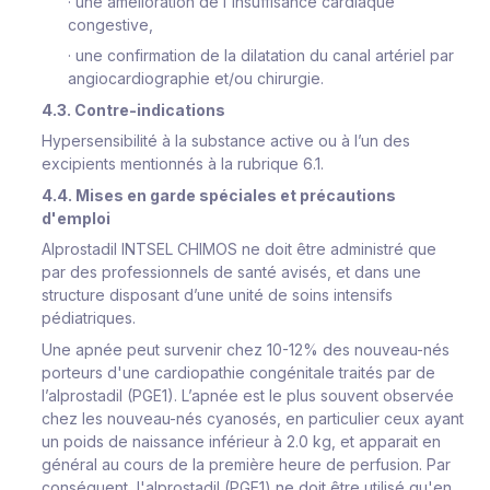
·
une amélioration de l'insuffisance cardiaque
congestive,
·
une confirmation de la dilatation du canal artériel par
angiocardiographie et/ou chirurgie.
4.3. Contre-indications
Hypersensibilité à la substance active ou à l’un des
excipients mentionnés à la rubrique 6.1.
4.4. Mises en garde spéciales et précautions
d'emploi
Alprostadil INTSEL CHIMOS ne doit être administré que
par des professionnels de santé avisés, et dans une
structure disposant d’une unité de soins intensifs
pédiatriques.
Une apnée peut survenir chez 10-12% des nouveau-nés
porteurs d'une cardiopathie congénitale traités par de
l’alprostadil (PGE1). L’apnée est le plus souvent observée
chez les nouveau-nés cyanosés, en particulier ceux ayant
un poids de naissance inférieur à 2.0 kg, et apparait en
général au cours de la première heure de perfusion. Par
conséquent, l'alprostadil (PGE1) ne doit être utilisé qu'en