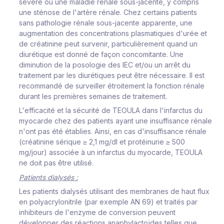
sévère ou une maladie rénale sous-jacente, y compris
une sténose de l'artère rénale. Chez certains patients
sans pathologie rénale sous-jacente apparente, une
augmentation des concentrations plasmatiques d'urée et
de créatinine peut survenir, particulièrement quand un
diurétique est donné de façon concomitante. Une
diminution de la posologie des IEC et/ou un arrêt du
traitement par les diurétiques peut être nécessaire. Il est
recommandé de surveiller étroitement la fonction rénale
durant les premières semaines de traitement.
L'efficacité et la sécurité de TEOULA dans l'infarctus du
myocarde chez des patients ayant une insuffisance rénale
n'ont pas été établies. Ainsi, en cas d'insuffisance rénale
(créatinine sérique ≥ 2,1 mg/dl et protéinurie ≥ 500
mg/jour) associée à un infarctus du myocarde, TEOULA
ne doit pas être utilisé.
Patients dialysés :
Les patients dialysés utilisant des membranes de haut flux
en polyacrylonitrile (par exemple AN 69) et traités par
inhibiteurs de l'enzyme de conversion peuvent
développer des réactions anaphylactoïdes telles que