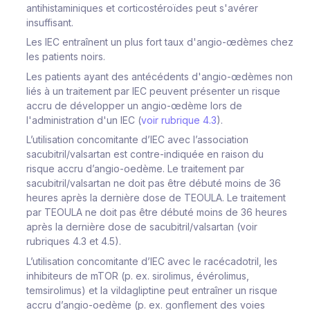
antihistaminiques et corticostéroïdes peut s'avérer
insuffisant.
Les IEC entraînent un plus fort taux d'angio-œdèmes chez
les patients noirs.
Les patients ayant des antécédents d'angio-œdèmes non
liés à un traitement par IEC peuvent présenter un risque
accru de développer un angio-œdème lors de
l'administration d'un IEC (
voir rubrique 4.3
).
L’utilisation concomitante d’IEC avec l’association
sacubitril/valsartan est contre-indiquée en raison du
risque accru d’angio-oedème. Le traitement par
sacubitril/valsartan ne doit pas être débuté moins de 36
heures après la dernière dose de TEOULA. Le traitement
par TEOULA ne doit pas être débuté moins de 36 heures
après la dernière dose de sacubitril/valsartan (voir
rubriques 4.3 et 4.5).
L’utilisation concomitante d’IEC avec le racécadotril, les
inhibiteurs de mTOR (p. ex. sirolimus, évérolimus,
temsirolimus) et la vildagliptine peut entraîner un risque
accru d’angio-oedème (p. ex. gonflement des voies