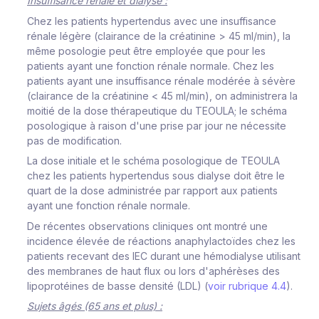
Insuffisance rénale et dialyse :
Chez les patients hypertendus avec une insuffisance
rénale légère (clairance de la créatinine > 45 ml/min), la
même posologie peut être employée que pour les
patients ayant une fonction rénale normale. Chez les
patients ayant une insuffisance rénale modérée à sévère
(clairance de la créatinine < 45 ml/min), on administrera la
moitié de la dose thérapeutique du TEOULA; le schéma
posologique à raison d'une prise par jour ne nécessite
pas de modification.
La dose initiale et le schéma posologique de TEOULA
chez les patients hypertendus sous dialyse doit être le
quart de la dose administrée par rapport aux patients
ayant une fonction rénale normale.
De récentes observations cliniques ont montré une
incidence élevée de réactions anaphylactoïdes chez les
patients recevant des IEC durant une hémodialyse utilisant
des membranes de haut flux ou lors d'aphérèses des
lipoprotéines de basse densité (LDL) (
voir rubrique 4.4
).
Sujets âgés (65 ans et plus) :