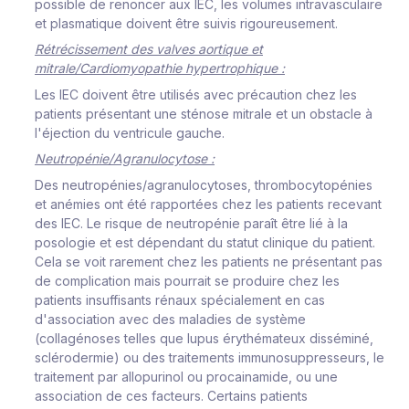
possible de renoncer aux IEC, les volumes intravasculaire
et plasmatique doivent être suivis rigoureusement.
Rétrécissement des valves aortique et
mitrale/Cardiomyopathie hypertrophique :
Les IEC doivent être utilisés avec précaution chez les
patients présentant une sténose mitrale et un obstacle à
l'éjection du ventricule gauche.
Neutropénie/Agranulocytose :
Des neutropénies/agranulocytoses, thrombocytopénies
et anémies ont été rapportées chez les patients recevant
des IEC. Le risque de neutropénie paraît être lié à la
posologie et est dépendant du statut clinique du patient.
Cela se voit rarement chez les patients ne présentant pas
de complication mais pourrait se produire chez les
patients insuffisants rénaux spécialement en cas
d'association avec des maladies de système
(collagénoses telles que lupus érythémateux disséminé,
sclérodermie) ou des traitements immunosuppresseurs, le
traitement par allopurinol ou procainamide, ou une
association de ces facteurs. Certains patients