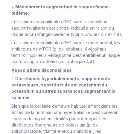
+ Médicaments augmentant le risque d’angio-
œdème.
L’utilisation concomitante d’IEC avec l’association
sacubitril/valsartan est contre-indiquée en raison du
risque accru d’angio-œdème (voir rubriques 4.3 et 4.4).
L’utilisation concomitante d’IEC avec le racécadotril, les
inhibiteurs de mTOR (p. ex. sirolimus, évérolimus,
temsirolimus) et la vildagliptine peut entraîner un risque
accru d’angio-oedème (voir rubrique 4.4).
Associations déconseillées
+ Diurétiques hyperkaliémiants, suppléments
potassiques, substituts de sel contenant du
potassium ou autres substances augmentant la
kaliémie
Bien que la kaliémie demeure habituellement dans les
limites de la normale, une hyperkaliémie peut survenir
chez certains patients traités par zofenopril. Les
diurétiques épargneurs de potassium (p. ex.
spironolactone, triamtérène ou amiloride), les