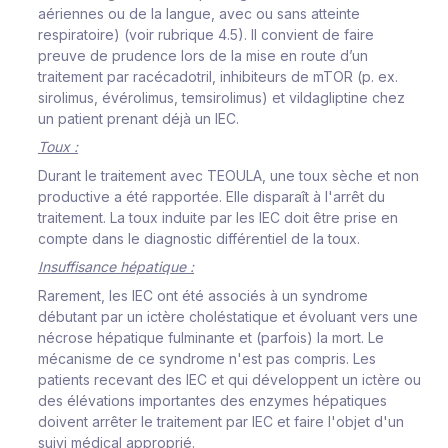
aériennes ou de la langue, avec ou sans atteinte
respiratoire) (voir rubrique 4.5). Il convient de faire
preuve de prudence lors de la mise en route d’un
traitement par racécadotril, inhibiteurs de mTOR (p. ex.
sirolimus, évérolimus, temsirolimus) et vildagliptine chez
un patient prenant déjà un IEC.
Toux :
Durant le traitement avec TEOULA, une toux sèche et non
productive a été rapportée. Elle disparaît à l'arrêt du
traitement. La toux induite par les IEC doit être prise en
compte dans le diagnostic différentiel de la toux.
Insuffisance hépatique :
Rarement, les IEC ont été associés à un syndrome
débutant par un ictère choléstatique et évoluant vers une
nécrose hépatique fulminante et (parfois) la mort. Le
mécanisme de ce syndrome n'est pas compris. Les
patients recevant des IEC et qui développent un ictère ou
des élévations importantes des enzymes hépatiques
doivent arrêter le traitement par IEC et faire l'objet d'un
suivi médical approprié.