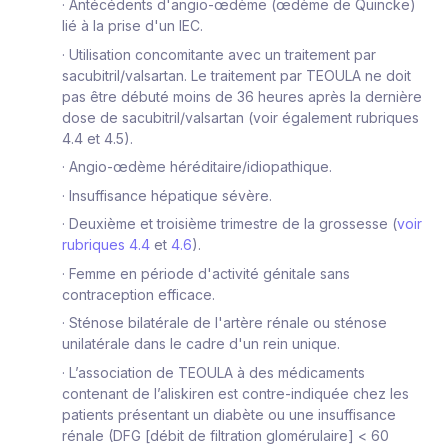
·
Antécédents d'angio-œdème (œdème de Quincke)
lié à la prise d'un IEC.
·
Utilisation concomitante avec un traitement par
sacubitril/valsartan. Le traitement par TEOULA ne doit
pas être débuté moins de 36 heures après la dernière
dose de sacubitril/valsartan (voir également rubriques
4.4 et 4.5).
·
Angio-œdème héréditaire/idiopathique.
·
Insuffisance hépatique sévère.
·
Deuxième et troisième trimestre de la grossesse (
voir
rubriques 4.4
et
4.6
)
.
·
Femme en période d'activité génitale sans
contraception efficace.
·
Sténose bilatérale de l'artère rénale ou sténose
unilatérale dans le cadre d'un rein unique.
·
L’association de TEOULA à des médicaments
contenant de l’aliskiren est contre-indiquée chez les
patients présentant un diabète ou une insuffisance
rénale (DFG [débit de filtration glomérulaire] < 60