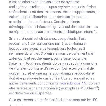
d'association avec des maladies de système
(collagénoses telles que lupus érythémateux disséminé,
sclérodermie) ou des traitements immunosuppresseurs, le
traitement par allopurinol ou procainamide, ou une
association de ces facteurs. Certains patients
développent des infections graves qui dans certains cas
ne répondent pas aux traitements antibiotiques intensifs.
Si le zofénopril est utilisé chez ces patients, il est
recommandé de réaliser une numération-formule
leucocytaire avant le traitement, puis toutes les 2
semaines durant les 3 premiers mois de traitement par
zofénopril, et régulièrement par la suite. Durant le
traitement, tous les patients doivent recevoir la consigne
de signaler tout signe d'infection (par exemple mal de
gorge, fièvre) et une numération-formule leucocytaire
doit être pratiquée le cas échéant. Le zofénopril et les
autres traitements concomitants (
voir rubrique 4.5
) doivent
3
être arrêtés si une neutropénie (neutrophiles <1000/mm
)
est détectée ou suspectée.
Cela est réversible après l'arrêt du traitement par les IEC.