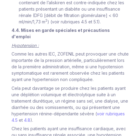
contenant de l’aliskiren est contre-indiquée chez les
patients présentant un diabète ou une insuffisance
rénale (DFG [débit de filtration glomérulaire] < 60
2
ml/min/1,73 m
) (voir rubriques 4.5 et 5.1).
4.4. Mises en garde spéciales et précautions
d'emploi
Hypotension :
Comme les autres IEC, ZOFENIL peut provoquer une chute
importante de la pression artérielle, particulièrement lors
de la première administration, même si une hypotension
symptomatique est rarement observée chez les patients
ayant une hypertension non compliquée.
Cela peut davantage se produire chez les patients ayant
une déplétion volumique et électrolytique suite à un
traitement diurétique, un régime sans sel, une dialyse, une
diarrhée ou des vomissements, ou qui présentent une
hypertension rénine-dépendante sévère (
voir rubriques
4.5
et
4.8
).
Chez les patients ayant une insuffisance cardiaque, avec
ou sans insuffisance rénale associée, une hypotension