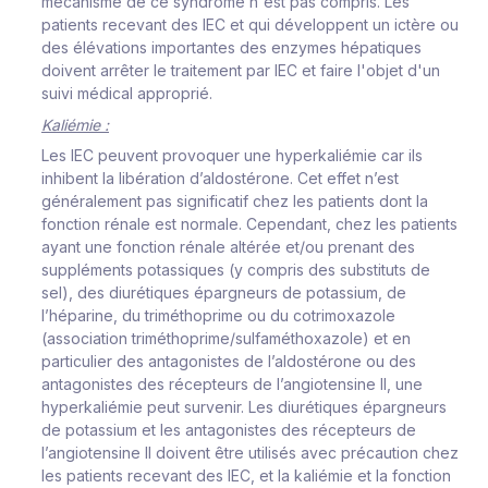
mécanisme de ce syndrome n'est pas compris. Les
patients recevant des IEC et qui développent un ictère ou
des élévations importantes des enzymes hépatiques
doivent arrêter le traitement par IEC et faire l'objet d'un
suivi médical approprié.
Kaliémie :
Les IEC peuvent provoquer une hyperkaliémie car ils
inhibent la libération d’aldostérone. Cet effet n’est
généralement pas significatif chez les patients dont la
fonction rénale est normale. Cependant, chez les patients
ayant une fonction rénale altérée et/ou prenant des
suppléments potassiques (y compris des substituts de
sel), des diurétiques épargneurs de potassium, de
l’héparine, du triméthoprime ou du cotrimoxazole
(association triméthoprime/sulfaméthoxazole) et en
particulier des antagonistes de l’aldostérone ou des
antagonistes des récepteurs de l’angiotensine II, une
hyperkaliémie peut survenir. Les diurétiques épargneurs
de potassium et les antagonistes des récepteurs de
l’angiotensine II doivent être utilisés avec précaution chez
les patients recevant des IEC, et la kaliémie et la fonction