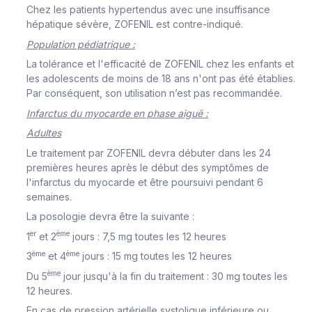
Chez les patients hypertendus avec une insuffisance
hépatique sévère, ZOFENIL est contre-indiqué.
Population pédiatrique :
La tolérance et l'efficacité de ZOFENIL chez les enfants et
les adolescents de moins de 18 ans n'ont pas été établies.
Par conséquent, son utilisation n’est pas recommandée.
Infarctus du myocarde en phase aiguë :
Adultes
Le traitement par ZOFENIL devra débuter dans les 24
premières heures après le début des symptômes de
l'infarctus du myocarde et être poursuivi pendant 6
semaines.
La posologie devra être la suivante :
er
ème
1
et 2
jours : 7,5 mg toutes les 12 heures
ème
ème
3
et 4
jours : 15 mg toutes les 12 heures
ème
Du 5
jour jusqu'à la fin du traitement : 30 mg toutes les
12 heures.
En cas de pression artérielle systolique inférieure ou