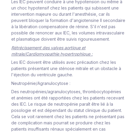
Les IEC peuvent conduire à une hypotension ou même à
un choc hypotensif chez les patients qui subissent une
intervention majeure ou durant l'anesthésie, car ils
peuvent bloquer la formation d'angiotensine II secondaire
à la libération compensatoire de rénine. S'il n'est pas
possible de renoncer aux IEC, les volumes intravasculaire
et plasmatique doivent être suivis rigoureusement.
Rétrécissement des valves aortique et
mitrale/Cardiomyopathie hypertrophique :
Les IEC doivent être utilisés avec précaution chez les
patients présentant une sténose mitrale et un obstacle à
l'éjection du ventricule gauche.
Neutropénie/Agranulocytose
:
Des neutropénies/agranulocytoses, thrombocytopénies
et anémies ont été rapportées chez les patients recevant
des IEC. Le risque de neutropénie paraît être lié à la
posologie et est dépendant du statut clinique du patient.
Cela se voit rarement chez les patients ne présentant pas
de complication mais pourrait se produire chez les
patients insuffisants rénaux spécialement en cas