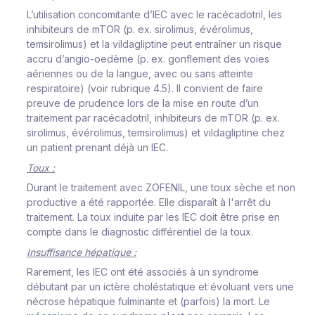
L’utilisation concomitante d’IEC avec le racécadotril, les
inhibiteurs de mTOR (p. ex. sirolimus, évérolimus,
temsirolimus) et la vildagliptine peut entraîner un risque
accru d’angio-oedème (p. ex. gonflement des voies
aériennes ou de la langue, avec ou sans atteinte
respiratoire) (voir rubrique 4.5). Il convient de faire
preuve de prudence lors de la mise en route d’un
traitement par racécadotril, inhibiteurs de mTOR (p. ex.
sirolimus, évérolimus, temsirolimus) et vildagliptine chez
un patient prenant déjà un IEC.
Toux :
Durant le traitement avec ZOFENIL, une toux sèche et non
productive a été rapportée. Elle disparaît à l'arrêt du
traitement. La toux induite par les IEC doit être prise en
compte dans le diagnostic différentiel de la toux.
Insuffisance hépatique :
Rarement, les IEC ont été associés à un syndrome
débutant par un ictère choléstatique et évoluant vers une
nécrose hépatique fulminante et (parfois) la mort. Le