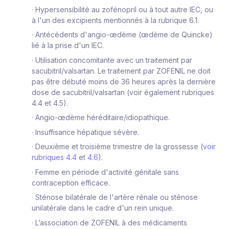
·
Hypersensibilité au zofénopril ou à tout autre IEC, ou
à l'un des excipients mentionnés à la rubrique 6.1.
·
Antécédents d'angio-œdème (œdème de Quincke)
lié à la prise d'un IEC.
·
Utilisation concomitante avec un traitement par
sacubitril/valsartan. Le traitement par ZOFENIL ne doit
pas être débuté moins de 36 heures après la dernière
dose de sacubitril/valsartan (voir également rubriques
4.4 et 4.5).
·
Angio-œdème héréditaire/idiopathique.
·
Insuffisance hépatique sévère.
·
Deuxième et troisième trimestre de la grossesse
(
voir
rubriques 4.4
et
4.6
).
·
Femme en période d'activité génitale sans
contraception efficace.
·
Sténose bilatérale de l'artère rénale ou sténose
unilatérale dans le cadre d'un rein unique.
·
L’association de ZOFENIL à des médicaments