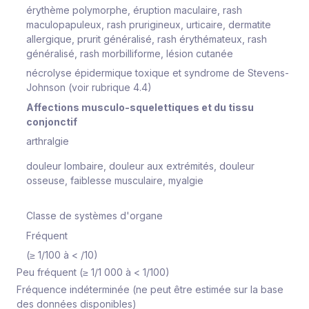
érythème polymorphe, éruption maculaire, rash
maculopapuleux, rash prurigineux, urticaire, dermatite
allergique, prurit généralisé, rash érythémateux, rash
généralisé, rash morbilliforme, lésion cutanée
nécrolyse épidermique toxique et syndrome de Stevens-
Johnson (voir rubrique 4.4)
Affections musculo-squelettiques et du tissu
conjonctif
arthralgie
douleur lombaire, douleur aux extrémités, douleur
osseuse, faiblesse musculaire, myalgie
Classe de systèmes d'organe
Fréquent
(≥ 1/100 à < /10)
Peu fréquent (≥ 1/1 000 à < 1/100)
Fréquence indéterminée (ne peut être estimée sur la base
des données disponibles)