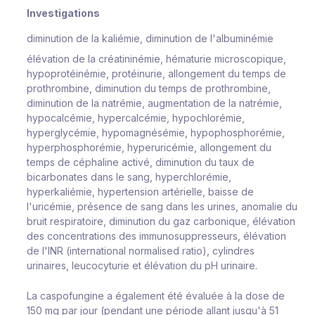
Investigations
diminution de la kaliémie, diminution de l'albuminémie
élévation de la créatininémie, hématurie microscopique,
hypoprotéinémie, protéinurie, allongement du temps de
prothrombine, diminution du temps de prothrombine,
diminution de la natrémie, augmentation de la natrémie,
hypocalcémie, hypercalcémie, hypochlorémie,
hyperglycémie, hypomagnésémie, hypophosphorémie,
hyperphosphorémie, hyperuricémie, allongement du
temps de céphaline activé, diminution du taux de
bicarbonates dans le sang, hyperchlorémie,
hyperkaliémie, hypertension artérielle, baisse de
l'uricémie, présence de sang dans les urines, anomalie du
bruit respiratoire, diminution du gaz carbonique, élévation
des concentrations des immunosuppresseurs, élévation
de l'INR (international normalised ratio), cylindres
urinaires, leucocyturie et élévation du pH urinaire.
La caspofungine a également été évaluée à la dose de
150 mg par jour (pendant une période allant jusqu'à 51