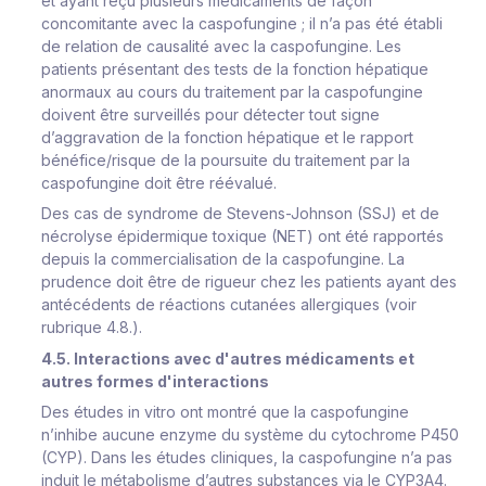
et ayant reçu plusieurs médicaments de façon
concomitante avec la caspofungine ; il n’a pas été établi
de relation de causalité avec la caspofungine. Les
patients présentant des tests de la fonction hépatique
anormaux au cours du traitement par la caspofungine
doivent être surveillés pour détecter tout signe
d’aggravation de la fonction hépatique et le rapport
bénéfice/risque de la poursuite du traitement par la
caspofungine doit être réévalué.
Des cas de syndrome de Stevens-Johnson (SSJ) et de
nécrolyse épidermique toxique (NET) ont été rapportés
depuis la commercialisation de la caspofungine. La
prudence doit être de rigueur chez les patients ayant des
antécédents de réactions cutanées allergiques (voir
rubrique 4.8.).
4.5. Interactions avec d'autres médicaments et
autres formes d'interactions
Des études
in vitro
ont montré que la caspofungine
n’inhibe aucune enzyme du système du cytochrome P450
(CYP). Dans les études cliniques, la caspofungine n’a pas
induit le métabolisme d’autres substances via le CYP3A4.