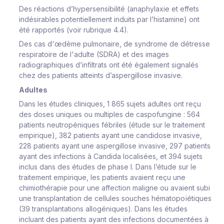
Des réactions d’hypersensibilité (anaphylaxie et effets
indésirables potentiellement induits par l’histamine) ont
été rapportés (voir rubrique 4.4).
Des cas d'œdème pulmonaire, de syndrome de détresse
respiratoire de l'adulte (SDRA) et des images
radiographiques d’infiltrats ont été également signalés
chez des patients atteints d’aspergillose invasive.
Adultes
Dans les études cliniques, 1 865 sujets adultes ont reçu
des doses uniques ou multiples de caspofungine : 564
patients neutropéniques fébriles (étude sur le traitement
empirique), 382 patients ayant une candidose invasive,
228 patients ayant une aspergillose invasive, 297 patients
ayant des infections à
Candida
localisées, et 394 sujets
inclus dans des études de phase I. Dans l’étude sur le
traitement empirique, les patients avaient reçu une
chimiothérapie pour une affection maligne ou avaient subi
une transplantation de cellules souches hématopoïétiques
(39 transplantations allogéniques). Dans les études
incluant des patients ayant des infections documentées à