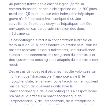
40 patients traités par la caspofungine (après sa
commercialisation) et par la ciclosporine de 1 à 290 jours
(médiane 17,5 jours), aucun effet indésirable hépatique
grave n’a été constaté (voir rubrique 4.4). Une
surveillance étroite des enzymes hépatiques doit être
envisagée en cas de co-administration des deux
médicaments.
La caspofungine a réduit la concentration minimale du
tacrolimus de 26 % chez l'adulte volontaire sain. Pour les
patients recevant les deux traitements, une surveillance
standard des concentrations sanguines du tacrolimus et
des ajustements posologiques adaptés du tacrolimus sont
requis.
Des essais cliniques réalisés chez l'adulte volontaire sain
montrent que l'itraconazole, l'amphotéricine B, le
mycophénolate, le nelfinavir ou le tacrolimus ne modifient
pas de façon cliniquement significative la
pharmacocinétique de la caspofungine. La caspofungine
n'a pas eu d'effet sur la pharmacocinétique de
l'amphotéricine B, de l'itraconazole, de la rifampicine ou